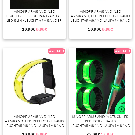
DIAMANT
SYMBOLIK
HAUSHALTSMITTEL
SOMMER
BUSINESS
MNÖPF ARMBAND “LED
MNÖPF ARMBAND “LED
DIOPSID
UNGLAUBLICH
WINTER
DINNER
LEUCHTSPIELZEUG PARTYARTIKEL
ARMBAND, LED REFLECTIVE BAND
LED BLINKLEUCHT ARMBÄNDER,
LEUCHTARMBAND LAUFARMBAND
FLUORIT
ERSTES DATE
KINDERGEBURTSTAG
LICHTBAND KINDER
GASTGESCHENKE”
LEUCHTBÄNDER REFLEKTORBAND
19,99
€
9,99
€
19,99
€
9,99
€
LICHT FÜR JOGGEN LAUFEN
GRANAT
ROTER TEPPICH
RUNNING SPORTS”
IOLITH
TREND DES MONATS
ANGEBOT!
ANGEBOT!
JADE
KARNEOL
KUNZIT
KYANIT
LABRADORIT
MNÖPF ARMBAND “LED
MNÖPF ARMBAND “4 STÜCK LED
ARMBAND, LED REFLECTIVE BAND
REFLECTIVE BAND
LAPISLAZULI
LEUCHTARMBAND LAUFARMBAND
LEUCHTARMBAND LAUFARMBAND
LICHTBAND KINDER
LICHTBAND KINDER
MARKASIT
LEUCHTBÄNDER REFLEKTORBAND
LEUCHTBÄNDER REFLEKTORBAND
19,99
€
9,99
€
35,99
€
17,99
€