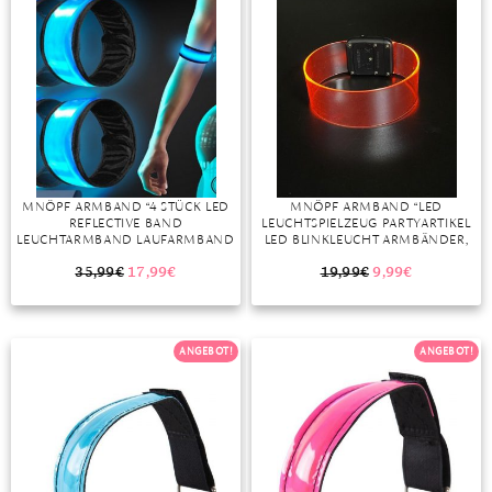
TANSANIT
ZIRKON
MNÖPF ARMBAND “4 STÜCK LED
MNÖPF ARMBAND “LED
REFLECTIVE BAND
LEUCHTSPIELZEUG PARTYARTIKEL
LEUCHTARMBAND LAUFARMBAND
LED BLINKLEUCHT ARMBÄNDER,
LICHTBAND KINDER
KINDERGEBURTSTAG
LEUCHTBÄNDER REFLEKTORBAND
GASTGESCHENKE”
35,99
€
17,99
€
19,99
€
9,99
€
LICHT FÜR JOGGEN LAUFEN”
ANGEBOT!
ANGEBOT!