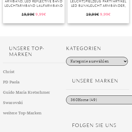
ARMBAND, LED REFLECTIVE BAND
LEUCHTSPIELZEUG PARTYARTIKEL
LEUCHTARMBAND LAUFARMBAND
LED BLINKLEUCHT ARMBÄNDER,
LICHTBAND KINDER
KINDERGEBURTSTAG
LEUCHTBÄNDER REFLEKTORBAND
GASTGESCHENKE”
19,99
€
9,99
€
19,99
€
9,99
€
LICHT FÜR JOGGEN LAUFEN
RUNNING SPORTS”
UNSERE TOP-
KATEGORIEN
MARKEN
K
a
t
Christ
e
g
UNSERE MARKEN
PD Paola
o
r
i
Guido Maria Kretschmer
e
n
Swarovski
weitere Top-Marken
FOLGEN SIE UNS