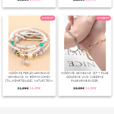
MONDSTEIN
ANGEBOT!
ANGEBOT!
MORGANIT
OPAL
PERIDOT
PYRIT
QUARZ
ROSENQUARZ
MÖÖNFE PERLENARMBAND
MÖÖNFE ARMBAND SET “1 PAAR
“ARMBAND IM BÖHMISCHEN
GOLDENE UND SILBERNE
RUBIN
STIL,MEHRTEILIGES NATURSTEIN-
PAARARMBÄNDER,
ARMBAND-SET”
LIEBESARMBAND AUS EDELSTAHL”
21,99
€
14,99
€
29,98
€
14,99
€
SAPHIR
SMARAGD
SPINELL