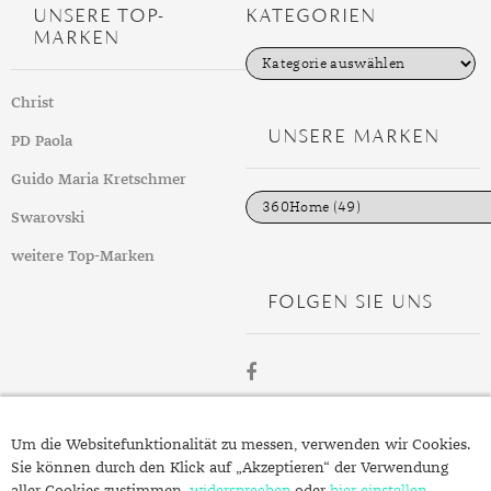
UNSERE TOP-
KATEGORIEN
TANSANIT
MARKEN
K
ZIRKON
a
t
Christ
e
g
UNSERE MARKEN
PD Paola
o
r
i
Guido Maria Kretschmer
e
n
Swarovski
weitere Top-Marken
FOLGEN SIE UNS
ÜBER
Um die Websitefunktionalität zu messen, verwenden wir Cookies.
SCHMUCK.DE
Sie können durch den Klick auf „Akzeptieren“ der Verwendung