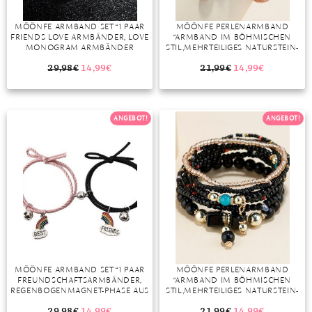
DIAMANT
SYMBOLIK
HAUSHALTSMITTEL
SOMMER
BUSINESS
MÖÖNFE ARMBAND SET “1 PAAR
MÖÖNFE PERLENARMBAND
DIOPSID
UNGLAUBLICH
WINTER
DINNER
FRIENDS LOVE ARMBÄNDER, LOVE
“ARMBAND IM BÖHMISCHEN
MONOGRAM ARMBÄNDER
STIL,MEHRTEILIGES NATURSTEIN-
FLUORIT
ERSTES DATE
SCHMUCK”
ARMBAND-SET”
29,98
€
14,99
€
21,99
€
14,99
€
GRANAT
ROTER TEPPICH
IOLITH
TREND DES MONATS
ANGEBOT!
ANGEBOT!
JADE
KARNEOL
KUNZIT
KYANIT
LABRADORIT
MÖÖNFE ARMBAND SET “1 PAAR
MÖÖNFE PERLENARMBAND
FREUNDSCHAFTSARMBÄNDER,
“ARMBAND IM BÖHMISCHEN
LAPISLAZULI
REGENBOGENMAGNET-PHASE AUS
STIL,MEHRTEILIGES NATURSTEIN-
EDELSTAHL”
ARMBAND-SET”
MARKASIT
29,98
€
14,99
€
21,99
€
14,99
€