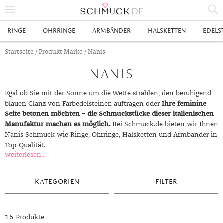
% SALE
RINGE
OHRRINGE
ARMBÄNDER
HALSKETTEN
EDELS
SCHMUCK
Startseite
/ Produkt Marke / Nanis
NANIS
RINGE
HERRENRINGE
OHRRINGE
Egal ob Sie mit der Sonne um die Wette strahlen, den beruhigend
blauen Glanz von Farbedelsteinen auftragen oder
Ihre feminine
SWAROVSKI RINGE
OHRHÄNGER
ARMBÄNDER
Seite betonen möchten – die Schmuckstücke dieser italienischen
Manufaktur machen es möglich.
Bei Schmuck.de bieten wir Ihnen
GOLDRINGE
OHRSTECKER
ANKERARMBÄNDER
HALSKETTEN
Nanis Schmuck wie Ringe, Ohrringe, Halsketten und Armbänder in
Top-Qualität.
GELBGOLD RINGE
EDELSTAHLRINGE
CREOLEN
DIAMANTANHÄNGER
EDELSTAHLKETTEN
EDELSTEINE & METALLE
weiterlesen...
ROTGOLD RINGE
SILBERRINGE
SILBEROHRRINGE
EDELSTAHLARMBÄNDER
GOLDKETTEN
EDELSTEINE
UHREN
KATEGORIEN
FILTER
WEISSGOLD RINGE
ACHAT
PLATINRINGE
GOLDOHRRINGE
FREUNDSCHAFTSARMBÄNDER
SILBERKETTEN
METALLE & LEGIERUNGEN
DAMENUHREN
ANHÄNGER
GELBGOLDOHRRINGE
ALEXANDRIT
GOLDSCHMUCK
DIAMANTRINGE
EDELSTAHLOHRRINGE
GOLDARMBÄNDER
PLATINKETTEN
RUBIN
HERRENUHREN
GOLDANHÄNGER
EHERINGE
15 Produkte