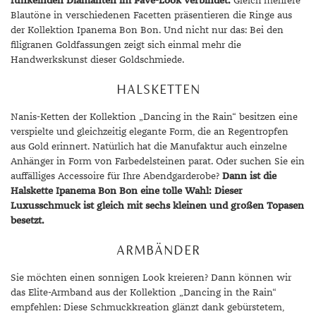
funkelnden Diamanten im Pavé-Look verbindet.
Gleich mehrere
Blautöne in verschiedenen Facetten präsentieren die Ringe aus
der Kollektion Ipanema Bon Bon. Und nicht nur das: Bei den
filigranen Goldfassungen zeigt sich einmal mehr die
Handwerkskunst dieser Goldschmiede.
HALSKETTEN
Nanis-Ketten der Kollektion „Dancing in the Rain“ besitzen eine
verspielte und gleichzeitig elegante Form, die an Regentropfen
aus Gold erinnert. Natürlich hat die Manufaktur auch einzelne
Anhänger in Form von Farbedelsteinen parat. Oder suchen Sie ein
auffälliges Accessoire für Ihre Abendgarderobe?
Dann ist die
Halskette Ipanema Bon Bon eine tolle Wahl: Dieser
Luxusschmuck ist gleich mit sechs kleinen und großen Topasen
besetzt.
ARMBÄNDER
Sie möchten einen sonnigen Look kreieren? Dann können wir
das Elite-Armband aus der Kollektion „Dancing in the Rain“
empfehlen: Diese Schmuckkreation glänzt dank gebürstetem,