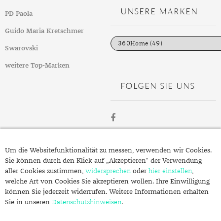
g
UNSERE MARKEN
PD Paola
o
r
i
Guido Maria Kretschmer
e
n
Swarovski
weitere Top-Marken
FOLGEN SIE UNS
ÜBER
Um die Websitefunktionalität zu messen, verwenden wir Cookies.
SCHMUCK.DE
Sie können durch den Klick auf „Akzeptieren“ der Verwendung
aller Cookies zustimmen,
widersprechen
oder
hier einstellen
,
welche Art von Cookies Sie akzeptieren wollen. Ihre Einwilligung
Fragen zu Ihrer Bestellung?
können Sie jederzeit widerrufen. Weitere Informationen erhalten
Kontakt
Sie in unseren
Datenschutzhinweisen
.
Datenschutzerklärung