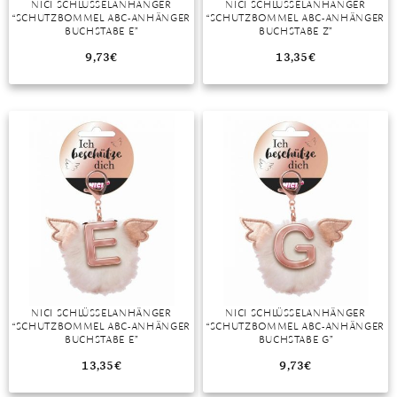
NICI SCHLÜSSELANHÄNGER
NICI SCHLÜSSELANHÄNGER
“SCHUTZBOMMEL ABC-ANHÄNGER
“SCHUTZBOMMEL ABC-ANHÄNGER
MONDSTEIN
BUCHSTABE E”
BUCHSTABE Z”
9,73
€
13,35
€
MORGANIT
OPAL
PERIDOT
PYRIT
QUARZ
ROSENQUARZ
RUBIN
NICI SCHLÜSSELANHÄNGER
NICI SCHLÜSSELANHÄNGER
SAPHIR
“SCHUTZBOMMEL ABC-ANHÄNGER
“SCHUTZBOMMEL ABC-ANHÄNGER
BUCHSTABE E”
BUCHSTABE G”
SMARAGD
13,35
€
9,73
€
SPINELL