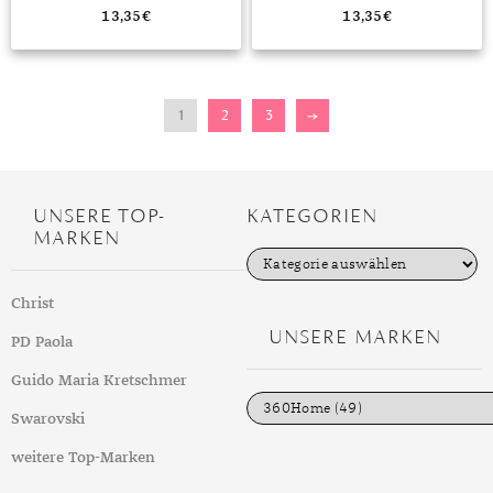
13,35
€
13,35
€
1
2
3
→
UNSERE TOP-
KATEGORIEN
MARKEN
K
a
t
Christ
e
g
UNSERE MARKEN
PD Paola
o
r
i
Guido Maria Kretschmer
e
n
Swarovski
weitere Top-Marken