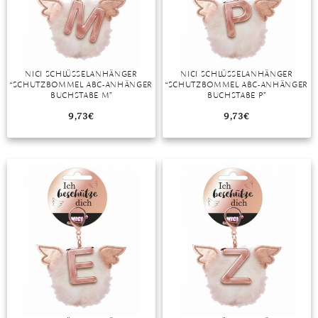
DIAMANT
SYMBOLIK
HAUSHALTSMITTEL
SOMMER
BUSINESS
DIOPSID
UNGLAUBLICH
WINTER
DINNER
FLUORIT
ERSTES DATE
NICI SCHLÜSSELANHÄNGER
NICI SCHLÜSSELANHÄNGER
“SCHUTZBOMMEL ABC-ANHÄNGER
“SCHUTZBOMMEL ABC-ANHÄNGER
GRANAT
ROTER TEPPICH
BUCHSTABE M”
BUCHSTABE P”
IOLITH
TREND DES MONATS
9,73
€
9,73
€
JADE
KARNEOL
KUNZIT
KYANIT
LABRADORIT
LAPISLAZULI
MARKASIT