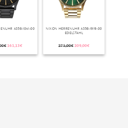
ENUHR A356-1041-00
NIXON HERRENUHR A356-1919-00
EDELSTAHL
00
€
161,13
€
275,00
€
209,00
€