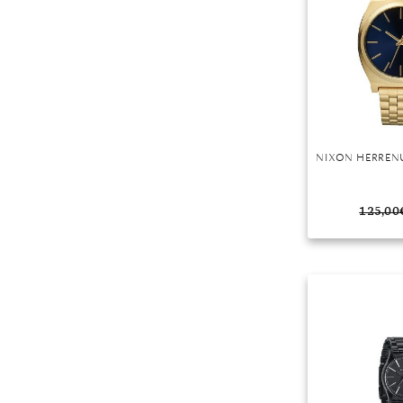
Mondstein
Morganit
Opal
Peridot
Pyrit
Quarz
NIXON HERRENU
Rosenquarz
Rubin
125,00
Saphir
Smaragd
Spinell
Tansanit
Zirkon