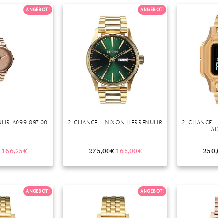
ANGEBOT!
ANGEBOT!
r
HR A099-897-00
2. CHANCE – NIXON HERRENUHR
2. CHANCE 
A1
166,25
€
275,00
€
165,00
€
250,
ANGEBOT!
ANGEBOT!