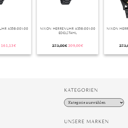
HR A356-001-00
NIXON HERRENUHR A356-001-00
NIXON HERR
EDELSTAHL
161,13
€
275,00
€
209,00
€
275,
KATEGORIEN
K
a
t
e
g
UNSERE MARKEN
o
r