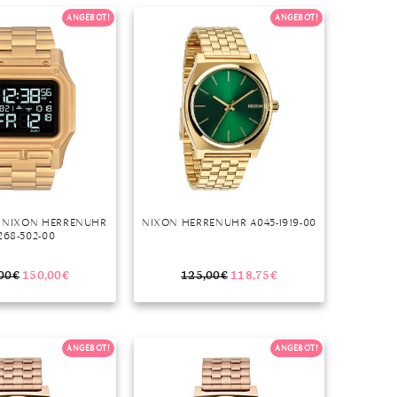
Dinner
ANGEBOT!
ANGEBOT!
Erstes Date
Roter Teppich
Trend des Monats
– NIXON HERRENUHR
NIXON HERRENUHR A045-1919-00
268-502-00
00
€
150,00
€
125,00
€
118,75
€
ANGEBOT!
ANGEBOT!