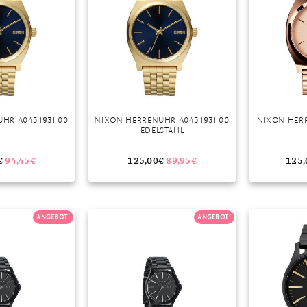
HR A045-1931-00
NIXON HERRENUHR A045-1931-00
NIXON HERR
EDELSTAHL
€
94,45
€
125,00
€
89,95
€
125,
ANGEBOT!
ANGEBOT!