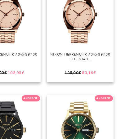
ENUHR A045-897-00
NIXON HERRENUHR A045-897-00
EDELSTAHL
00
€
103,95
€
125,00
€
83,16
€
ANGEBOT!
ANGEBOT!