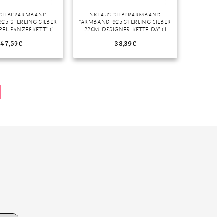
 SILBERARMBAND
NKLAUS SILBERARMBAND
25 STERLING SILBER
“ARMBAND 925 STERLING SILBER
EL PANZERKETT” (1
22CM DESIGNER KETTE DA” (1
MADE IN GERMANY
STÜCK), MADE IN GERMANY
47,59
€
38,39
€