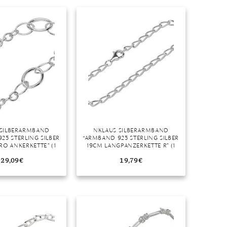
Dinner
Erstes Date
Roter Teppich
Trend des Monats
 SILBERARMBAND
NKLAUS SILBERARMBAND
25 STERLING SILBER
“ARMBAND 925 STERLING SILBER
RO ANKERKETTE” (1
19CM LANGPANZERKETTE R” (1
MADE IN GERMANY
STÜCK), MADE IN GERMANY
29,09
€
19,79
€