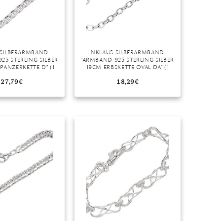
 SILBERARMBAND
NKLAUS SILBERARMBAND
25 STERLING SILBER
“ARMBAND 925 STERLING SILBER
PANZERKETTE D” (1
19CM ERBSKETTE OVAL DA” (1
MADE IN GERMANY
STÜCK), MADE IN GERMANY
27,79
€
18,29
€