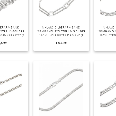
LBERARMBAND
NKLAUS SILBERARMBAND
NKLAUS
STERLINGSILBER
“ARMBAND 925 STERLING SILBER
“ARMBAND 9
SANKERKETT” (1
19CM LUNA KETTE DAMEN” (1
19CM STEG
E IN GERMANY
STÜCK), MADE IN GERMANY
STÜCK), 
,49
€
18,49
€