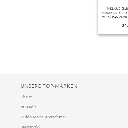
NKLAUS SI
“ARMBAND 925 
19CM PANZERKE
STÜCK), MAD
24
UNSERE TOP-MARKEN
Christ
PD Paola
Guido Maria Kretschmer
Swarovski