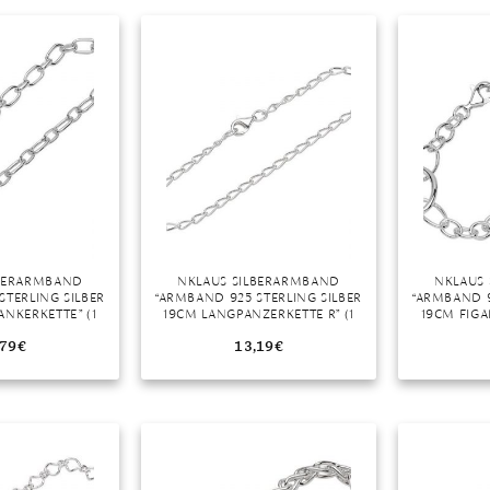
r
LBERARMBAND
NKLAUS SILBERARMBAND
NKLAUS
STERLING SILBER
“ARMBAND 925 STERLING SILBER
“ARMBAND 9
ANKERKETTE” (1
19CM LANGPANZERKETTE R” (1
19CM FIGA
E IN GERMANY
STÜCK), MADE IN GERMANY
STÜCK), 
,79
€
13,19
€