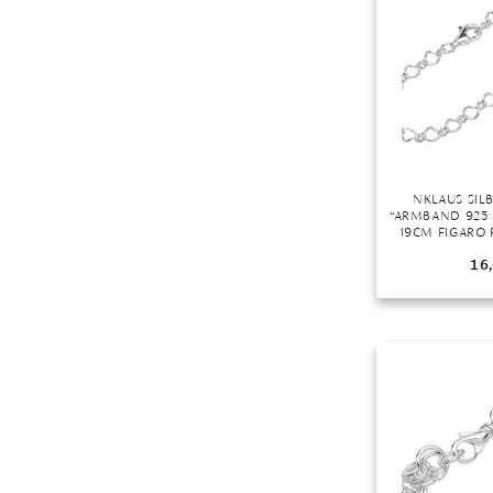
Mondstein
Morganit
Opal
Peridot
Pyrit
Quarz
NKLAUS SI
Rosenquarz
“ARMBAND 925 
19CM FIGARO 
Rubin
STÜCK), MAD
16
Saphir
Smaragd
Spinell
Tansanit
Zirkon