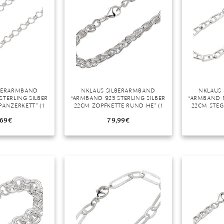
LBERARMBAND
NKLAUS SILBERARMBAND
NKLAUS
STERLING SILBER
“ARMBAND 925 STERLING SILBER
“ARMBAND 9
PANZERKETT” (1
22CM ZOPFKETTE RUND HE” (1
22CM STEG
E IN GERMANY
STÜCK), MADE IN GERMANY
STÜCK), 
,69
€
79,99
€