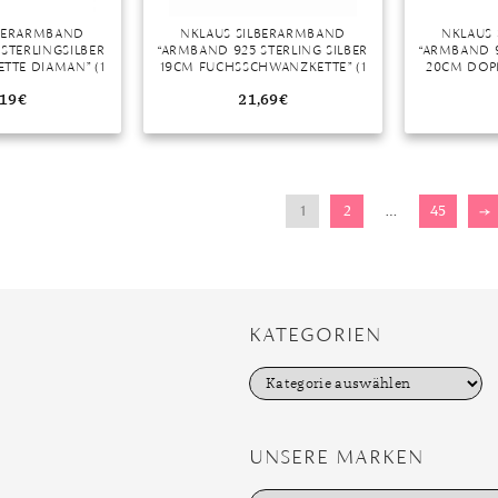
LBERARMBAND
NKLAUS SILBERARMBAND
NKLAUS
STERLINGSILBER
“ARMBAND 925 STERLING SILBER
“ARMBAND 9
TTE DIAMAN” (1
19CM FUCHSSCHWANZKETTE” (1
20CM DOPP
E IN GERMANY
STÜCK), MADE IN GERMANY
STÜCK), 
,19
€
21,69
€
1
2
…
45
→
KATEGORIEN
K
a
t
e
g
UNSERE MARKEN
o
r