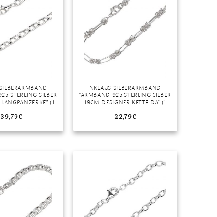
 SILBERARMBAND
NKLAUS SILBERARMBAND
25 STERLING SILBER
“ARMBAND 925 STERLING SILBER
 LANGPANZERKE” (1
19CM DESIGNER KETTE DA” (1
MADE IN GERMANY
STÜCK), MADE IN GERMANY
39,79
€
22,79
€