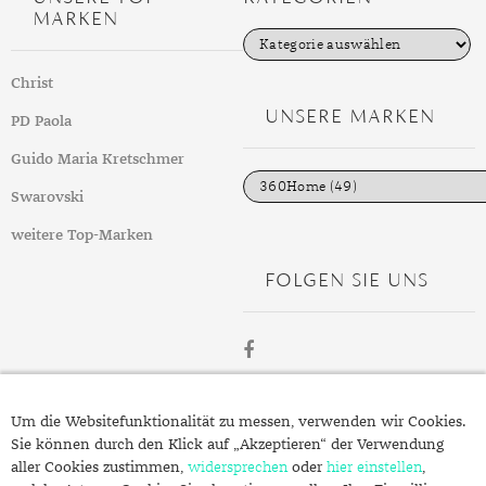
DIAMANT
SYMBOLIK
HAUSHALTSMITTEL
SOMMER
BUSINESS
MARKEN
K
DIOPSID
UNGLAUBLICH
WINTER
DINNER
a
t
Christ
e
FLUORIT
ERSTES DATE
g
UNSERE MARKEN
PD Paola
o
GRANAT
ROTER TEPPICH
r
i
Guido Maria Kretschmer
e
IOLITH
TREND DES MONATS
n
Swarovski
JADE
weitere Top-Marken
KARNEOL
FOLGEN SIE UNS
KUNZIT
KYANIT
LABRADORIT
ÜBER
Um die Websitefunktionalität zu messen, verwenden wir Cookies.
SCHMUCK.DE
LAPISLAZULI
Sie können durch den Klick auf „Akzeptieren“ der Verwendung
aller Cookies zustimmen,
widersprechen
oder
hier einstellen
,
MARKASIT