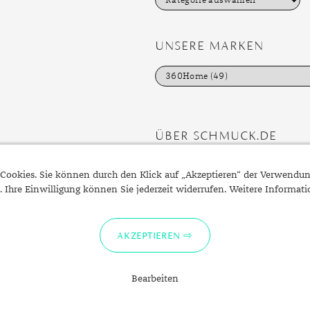
a
t
e
g
UNSERE MARKEN
o
r
i
e
n
ÜBER SCHMUCK.DE
Fragen zu Ihrer Bestellung?
Cookies. Sie können durch den Klick auf „Akzeptieren“ der Verwendu
Kontakt
. Ihre Einwilligung können Sie jederzeit widerrufen. Weitere Informat
Datenschutzerklärung
Impressum
AKZEPTIEREN
Bearbeiten