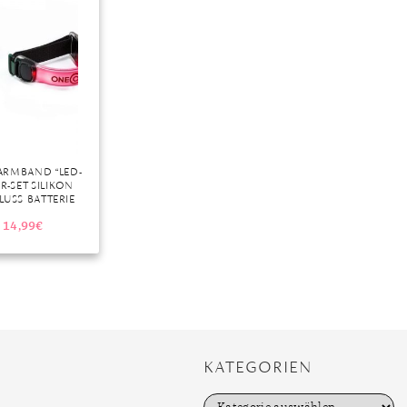
r
ARMBAND “LED-
-SET SILIKON
LUSS BATTERIE
ETCHBAND” (SET)
14,99
€
KATEGORIEN
K