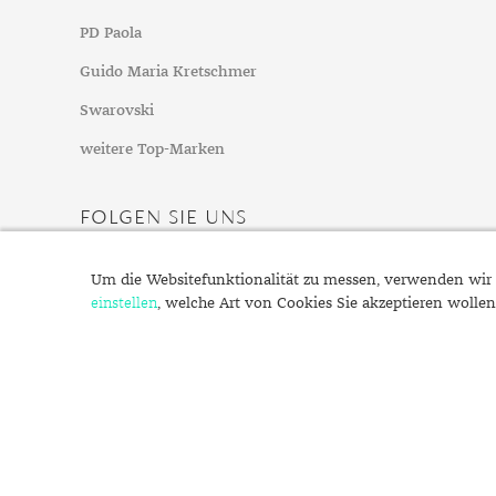
Mondstein
PD Paola
Morganit
Guido Maria Kretschmer
Opal
Peridot
Swarovski
Pyrit
weitere Top-Marken
Quarz
Rosenquarz
FOLGEN SIE UNS
Rubin
Saphir
Um die Websitefunktionalität zu messen, verwenden wir 
einstellen
, welche Art von Cookies Sie akzeptieren wollen
Smaragd
Spinell
Tansanit
Zirkon
© 2022 Schmuck.de