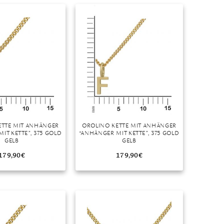
Dinner
Erstes Date
Roter Teppich
Trend des Monats
ETTE MIT ANHÄNGER
OROLINO KETTE MIT ANHÄNGER
IT KETTE”, 375 GOLD
“ANHÄNGER MIT KETTE”, 375 GOLD
GELB
GELB
179,90
€
179,90
€