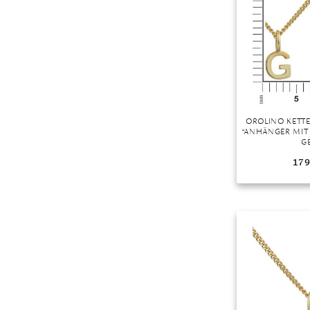
Mondstein
Morganit
Opal
Peridot
Pyrit
Quarz
OROLINO KETT
Rosenquarz
“ANHÄNGER MIT 
G
Rubin
179
Saphir
Smaragd
Spinell
Tansanit
Zirkon