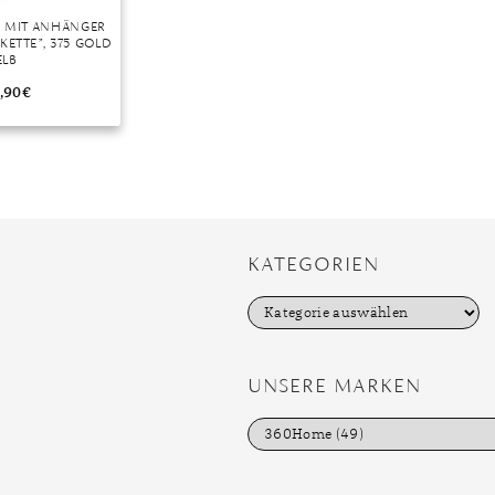
E MIT ANHÄNGER
KETTE”, 375 GOLD
ELB
,90
€
KATEGORIEN
K
a
t
e
g
UNSERE MARKEN
o
r
i
e
n