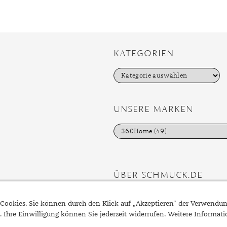
r
KATEGORIEN
K
a
t
e
g
UNSERE MARKEN
o
r
i
e
n
ÜBER SCHMUCK.DE
Fragen zu Ihrer Bestellung?
Cookies. Sie können durch den Klick auf „Akzeptieren“ der Verwendu
Kontakt
. Ihre Einwilligung können Sie jederzeit widerrufen. Weitere Informat