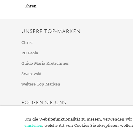
Chalzedon
Goldschmuck reinigen
Herbst
Uhren
Chrysopras
Silberschmuck reinigen
Somme
Citrin
Haushaltsmittel
Winter
Diamant
UNSERE TOP-MARKEN
Diopsid
Christ
Fluorit
PD Paola
Granat
Iolith
Guido Maria Kretschmer
Jade
Swarovski
Karneol
weitere Top-Marken
Kunzit
Kyanit
FOLGEN SIE UNS
Labradorit
Lapislazuli
Um die Websitefunktionalität zu messen, verwenden wir 
einstellen
Markasit
, welche Art von Cookies Sie akzeptieren wollen