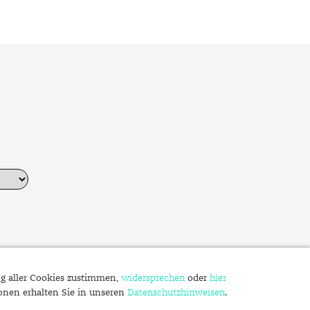
Dinner
Erstes Date
Roter Teppich
Trend des Monats
ng aller Cookies zustimmen,
widersprechen
oder
hier
ionen erhalten Sie in unseren
Datenschutzhinweisen
.