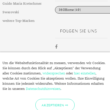
DIAMANT
SYMBOLIK
HAUSHALTSMITTEL
SOMMER
BUSINESS
i
Guido Maria Kretschmer
e
DIOPSID
UNGLAUBLICH
WINTER
DINNER
n
Swarovski
FLUORIT
ERSTES DATE
weitere Top-Marken
FOLGEN SIE UNS
GRANAT
ROTER TEPPICH
IOLITH
TREND DES MONATS
JADE
ÜBER
KARNEOL
Um die Websitefunktionalität zu messen, verwenden wir Cookies.
SCHMUCK.DE
Sie können durch den Klick auf „Akzeptieren“ der Verwendung
KUNZIT
aller Cookies zustimmen,
widersprechen
oder
hier einstellen
,
welche Art von Cookies Sie akzeptieren wollen. Ihre Einwilligung
KYANIT
Fragen zu Ihrer Bestellung?
können Sie jederzeit widerrufen. Weitere Informationen erhalten
Kontakt
Sie in unseren
LABRADORIT
Datenschutzhinweisen
.
Datenschutzerklärung
LAPISLAZULI
Impressum
AKZEPTIEREN
MARKASIT