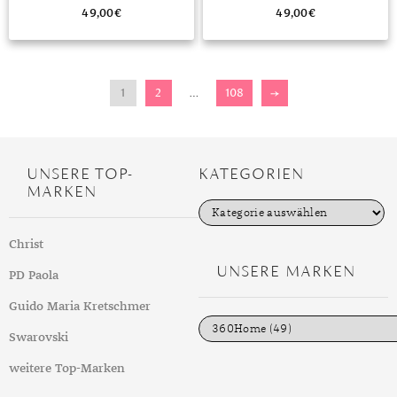
49,00
€
49,00
€
1
2
…
108
→
UNSERE TOP-
KATEGORIEN
MARKEN
K
a
t
Christ
e
g
UNSERE MARKEN
PD Paola
o
r
i
Guido Maria Kretschmer
e
n
Swarovski
weitere Top-Marken