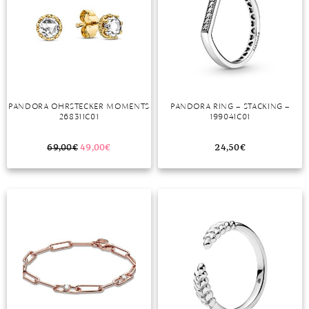
PANDORA OHRSTECKER MOMENTS
PANDORA RING – STACKING –
268311C01
199041C01
69,00
€
49,00
€
24,50
€