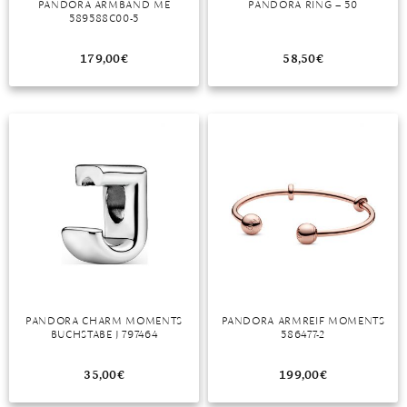
PANDORA ARMBAND ME
PANDORA RING – 50
589588C00-5
MONDSTEIN
179,00
€
58,50
€
MORGANIT
OPAL
PERIDOT
PYRIT
QUARZ
ROSENQUARZ
RUBIN
PANDORA CHARM MOMENTS
PANDORA ARMREIF MOMENTS
SAPHIR
BUCHSTABE J 797464
586477-2
SMARAGD
35,00
€
199,00
€
SPINELL