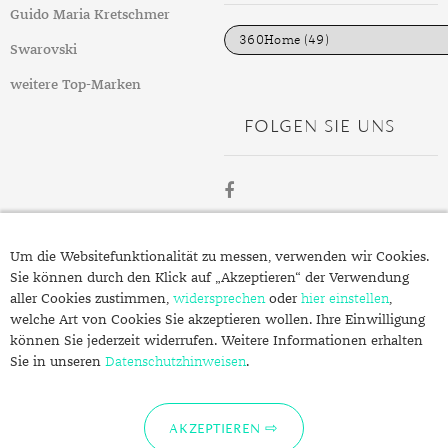
DIAMANT
SYMBOLIK
HAUSHALTSMITTEL
SOMMER
BUSINESS
i
Guido Maria Kretschmer
e
DIOPSID
UNGLAUBLICH
WINTER
DINNER
n
Swarovski
FLUORIT
ERSTES DATE
weitere Top-Marken
FOLGEN SIE UNS
GRANAT
ROTER TEPPICH
IOLITH
TREND DES MONATS
JADE
ÜBER
KARNEOL
Um die Websitefunktionalität zu messen, verwenden wir Cookies.
SCHMUCK.DE
Sie können durch den Klick auf „Akzeptieren“ der Verwendung
KUNZIT
aller Cookies zustimmen,
widersprechen
oder
hier einstellen
,
welche Art von Cookies Sie akzeptieren wollen. Ihre Einwilligung
KYANIT
Fragen zu Ihrer Bestellung?
können Sie jederzeit widerrufen. Weitere Informationen erhalten
Kontakt
Sie in unseren
LABRADORIT
Datenschutzhinweisen
.
Datenschutzerklärung
LAPISLAZULI
Impressum
AKZEPTIEREN
MARKASIT