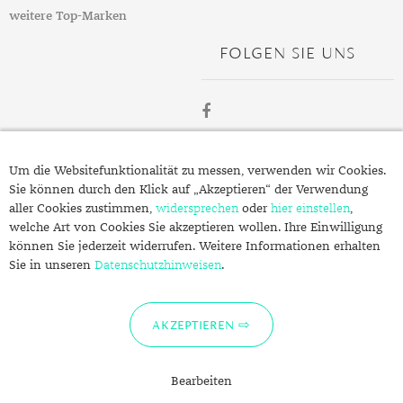
weitere Top-Marken
TANSANIT
FOLGEN SIE UNS
ZIRKON
ÜBER
Um die Websitefunktionalität zu messen, verwenden wir Cookies.
SCHMUCK.DE
Sie können durch den Klick auf „Akzeptieren“ der Verwendung
aller Cookies zustimmen,
widersprechen
oder
hier einstellen
,
welche Art von Cookies Sie akzeptieren wollen. Ihre Einwilligung
Fragen zu Ihrer Bestellung?
können Sie jederzeit widerrufen. Weitere Informationen erhalten
Kontakt
Sie in unseren
Datenschutzhinweisen
.
Datenschutzerklärung
Impressum
AKZEPTIEREN
Bearbeiten