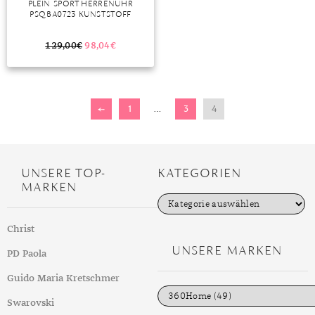
PLEIN SPORT HERRENUHR
PSQBA0723 KUNSTSTOFF
MONDSTEIN
129,00
€
98,04
€
MORGANIT
OPAL
←
1
…
3
4
PERIDOT
PYRIT
QUARZ
UNSERE TOP-
KATEGORIEN
MARKEN
ROSENQUARZ
K
a
RUBIN
t
Christ
e
g
UNSERE MARKEN
SAPHIR
PD Paola
o
r
SMARAGD
i
Guido Maria Kretschmer
e
n
Swarovski
SPINELL