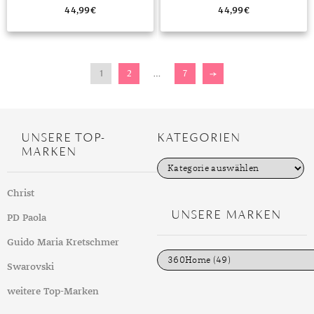
44,99
€
44,99
€
1
2
…
7
→
UNSERE TOP-
KATEGORIEN
MARKEN
K
a
t
Christ
e
g
UNSERE MARKEN
PD Paola
o
r
i
Guido Maria Kretschmer
e
n
Swarovski
weitere Top-Marken