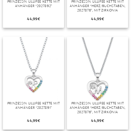
PRINZESSIN LILLIFEE KETTE MIT
PRINZESSIN LILLIFEE KETTE MIT
ANHÄNGER “2027892”
ANHÄNGER “HERZ/BUCHSTABEN,
MONDSTEIN
2027876”, MIT ZIRKONIA
44,99
€
44,99
€
MORGANIT
OPAL
PERIDOT
PYRIT
QUARZ
ROSENQUARZ
RUBIN
PRINZESSIN LILLIFEE KETTE MIT
PRINZESSIN LILLIFEE KETTE MIT
SAPHIR
ANHÄNGER “2027891”
ANHÄNGER “HERZ/BUCHSTABEN,
2027876”, MIT ZIRKONIA
SMARAGD
44,99
€
44,99
€
SPINELL