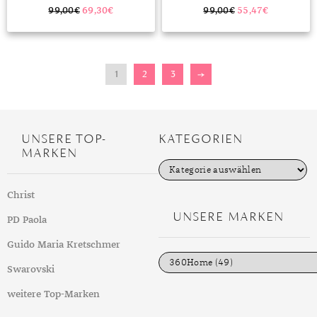
99,00
€
69,30
€
99,00
€
55,47
€
1
2
3
→
UNSERE TOP-
KATEGORIEN
MARKEN
K
a
t
Christ
e
g
UNSERE MARKEN
PD Paola
o
r
i
Guido Maria Kretschmer
e
n
Swarovski
weitere Top-Marken