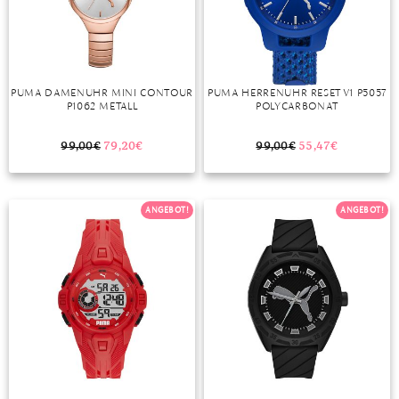
DIAMANT
SYMBOLIK
HAUSHALTSMITTEL
SOMMER
BUSINESS
DIOPSID
UNGLAUBLICH
WINTER
DINNER
FLUORIT
ERSTES DATE
PUMA DAMENUHR MINI CONTOUR
PUMA HERRENUHR RESET V1 P5057
P1062 METALL
POLYCARBONAT
GRANAT
ROTER TEPPICH
IOLITH
TREND DES MONATS
99,00
€
79,20
€
99,00
€
55,47
€
JADE
ANGEBOT!
ANGEBOT!
KARNEOL
KUNZIT
KYANIT
LABRADORIT
LAPISLAZULI
MARKASIT