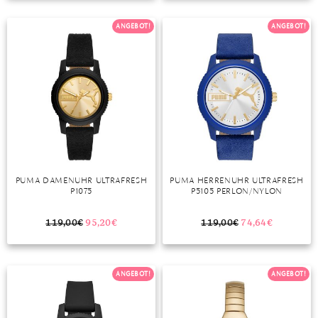
TANSANIT
ANGEBOT!
ANGEBOT!
ZIRKON
PUMA DAMENUHR ULTRAFRESH
PUMA HERRENUHR ULTRAFRESH
P1075
P5105 PERLON/NYLON
119,00
€
95,20
€
119,00
€
74,64
€
ANGEBOT!
ANGEBOT!