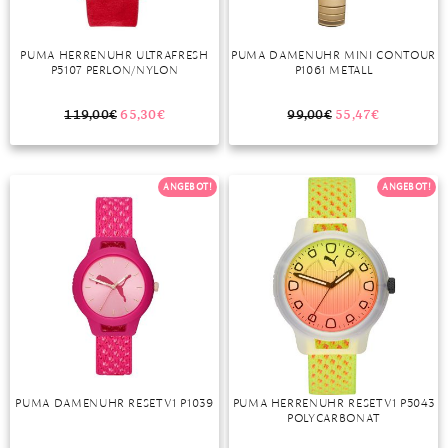
PUMA HERRENUHR ULTRAFRESH
PUMA DAMENUHR MINI CONTOUR
P5107 PERLON/NYLON
P1061 METALL
119,00
€
65,30
€
99,00
€
55,47
€
ANGEBOT!
ANGEBOT!
PUMA DAMENUHR RESET V1 P1039
PUMA HERRENUHR RESET V1 P5043
POLYCARBONAT