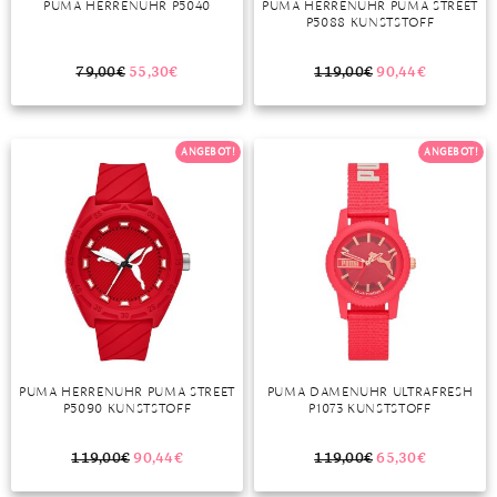
PUMA HERRENUHR P5040
PUMA HERRENUHR PUMA STREET
P5088 KUNSTSTOFF
MONDSTEIN
79,00
€
55,30
€
119,00
€
90,44
€
MORGANIT
OPAL
ANGEBOT!
ANGEBOT!
PERIDOT
PYRIT
QUARZ
ROSENQUARZ
RUBIN
PUMA HERRENUHR PUMA STREET
PUMA DAMENUHR ULTRAFRESH
SAPHIR
P5090 KUNSTSTOFF
P1073 KUNSTSTOFF
SMARAGD
119,00
€
90,44
€
119,00
€
65,30
€
SPINELL