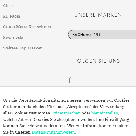
t
GELBGOLD
ROTGOLDOHRRINGE
AMETHYST
SILBERSCHMUCK
GELBGOLD ANHÄNGER
PERLENRINGE
PLATINOHRRINGE
HERRENARMBÄNDER
DIAMANTENKETTEN
SAPHIR
KINDERUHREN
EDELSTAHLANHÄNGER
VERLOBUNGSRINGE
Christ
e
g
UNSERE MARKEN
ROTGOLD
WEISSGOLDOHRRINGE
AMETRIN
PLATINSCHMUCK
ROTGOLD ANHÄNGER
ZIRKONIARINGE
DIAMANTOHRRINGE
LEDERARMBÄNDER
PERLENKETTEN
SMARADGD
CHRONOGRAPHEN
SILBERANHÄNGER
MAGAZIN
PD Paola
o
r
i
Guido Maria Kretschmer
WEISSGOLD
ANDALUSIT
SWAROVSKI SCHMUCK
WEISSGOLD ANHÄNGER
PERLENOHRRINGE
PERLENARMBÄNDER
SWAROVSKIKETTEN
PERLEN
PLATINANHÄNGER
WERTANLAGE
MARKEN
e
n
Swarovski
APATIT
EDELSTEINE
SWAROVSKI OHRRINGE
PLATINARMBÄNDER
HERRENKETTEN
ZIRKONIA
DIAMANTANHÄNGER
ANLÄSSE
weitere Top-Marken
AQUAMARIN
GOLD
GEBURT
SILBERARMBÄNDER
FUSSKETTEN
RHODINIERT
PERLENANHÄNGER
INSPIRATION
FOLGEN SIE UNS
AVENTURIN
SILBER
HOCHZEIT
AUS ALLER WELT
SWAROVSKI ARMBÄNDER
BUCHSTABEN
GUIDE
BERNSTEIN
QUALITÄT
JUBILÄUM
GESCHENKE FÜR IHN
EPOCHEN
CHARMS
PFLEGETIPPS
BERYLL
SCHMUCKSCHÄTZUNG
TAUFE
GESCHENKE FÜR SIE
EXPERTENRAT
AUFBEWAHRUNG
SWAROVSKI ANHÄNGER
STYLES
ÜBER
CHALZEDON
VERLOBUNG
KLEINE GESCHENKE
GESCHICHTE
BESCHICHTUNG
KOLLEKTIONEN
Um die Websitefunktionalität zu messen, verwenden wir Cookies.
STILBERATUNG
SCHMUCK.DE
Sie können durch den Klick auf „Akzeptieren“ der Verwendung
CHRYSOPRAS
SCHMUCK FÜR KINDER
MATERIALIEN
GOLDSCHMUCK REINIGEN
FRÜHLING
FARBBERATUNG
TRENDS
aller Cookies zustimmen,
widersprechen
oder
hier einstellen
,
welche Art von Cookies Sie akzeptieren wollen. Ihre Einwilligung
Fragen zu Ihrer Bestellung?
CITRIN
RINGGRÖSSEN
SILBERSCHMUCK REINIGEN
HERBST
STILE
ALLTAG
können Sie jederzeit widerrufen. Weitere Informationen erhalten
Kontakt
Sie in unseren
Datenschutzhinweisen
.