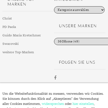
DIAMANT
SYMBOLIK
HAUSHALTSMITTEL
SOMMER
BUSINESS
MARKEN
K
DIOPSID
UNGLAUBLICH
WINTER
DINNER
a
t
Christ
e
FLUORIT
ERSTES DATE
g
UNSERE MARKEN
PD Paola
o
GRANAT
ROTER TEPPICH
r
i
Guido Maria Kretschmer
e
IOLITH
TREND DES MONATS
n
Swarovski
JADE
weitere Top-Marken
KARNEOL
FOLGEN SIE UNS
KUNZIT
KYANIT
LABRADORIT
ÜBER
Um die Websitefunktionalität zu messen, verwenden wir Cookies.
SCHMUCK.DE
LAPISLAZULI
Sie können durch den Klick auf „Akzeptieren“ der Verwendung
aller Cookies zustimmen,
widersprechen
oder
hier einstellen
,
MARKASIT