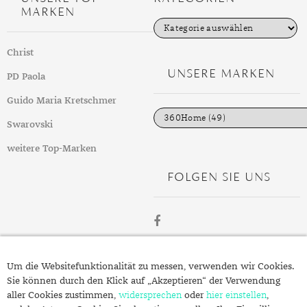
DIAMANT
SYMBOLIK
HAUSHALTSMITTEL
SOMMER
BUSINESS
MARKEN
K
DIOPSID
UNGLAUBLICH
WINTER
DINNER
a
t
Christ
e
FLUORIT
ERSTES DATE
g
UNSERE MARKEN
PD Paola
o
GRANAT
ROTER TEPPICH
r
i
Guido Maria Kretschmer
e
IOLITH
TREND DES MONATS
n
Swarovski
JADE
weitere Top-Marken
KARNEOL
FOLGEN SIE UNS
KUNZIT
KYANIT
LABRADORIT
ÜBER
Um die Websitefunktionalität zu messen, verwenden wir Cookies.
SCHMUCK.DE
LAPISLAZULI
Sie können durch den Klick auf „Akzeptieren“ der Verwendung
aller Cookies zustimmen,
widersprechen
oder
hier einstellen
,
MARKASIT