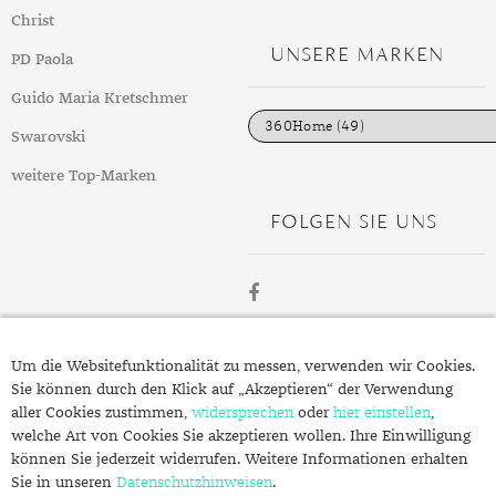
t
GELBGOLD
ROTGOLDOHRRINGE
AMETHYST
SILBERSCHMUCK
GELBGOLD ANHÄNGER
PERLENRINGE
PLATINOHRRINGE
HERRENARMBÄNDER
DIAMANTENKETTEN
SAPHIR
KINDERUHREN
EDELSTAHLANHÄNGER
VERLOBUNGSRINGE
Christ
e
g
UNSERE MARKEN
ROTGOLD
WEISSGOLDOHRRINGE
AMETRIN
PLATINSCHMUCK
ROTGOLD ANHÄNGER
ZIRKONIARINGE
DIAMANTOHRRINGE
LEDERARMBÄNDER
PERLENKETTEN
SMARADGD
CHRONOGRAPHEN
SILBERANHÄNGER
MAGAZIN
PD Paola
o
r
i
Guido Maria Kretschmer
WEISSGOLD
ANDALUSIT
SWAROVSKI SCHMUCK
WEISSGOLD ANHÄNGER
PERLENOHRRINGE
PERLENARMBÄNDER
SWAROVSKIKETTEN
PERLEN
PLATINANHÄNGER
WERTANLAGE
MARKEN
e
n
Swarovski
APATIT
EDELSTEINE
SWAROVSKI OHRRINGE
PLATINARMBÄNDER
HERRENKETTEN
ZIRKONIA
DIAMANTANHÄNGER
ANLÄSSE
weitere Top-Marken
AQUAMARIN
GOLD
GEBURT
SILBERARMBÄNDER
FUSSKETTEN
RHODINIERT
PERLENANHÄNGER
INSPIRATION
FOLGEN SIE UNS
AVENTURIN
SILBER
HOCHZEIT
AUS ALLER WELT
SWAROVSKI ARMBÄNDER
BUCHSTABEN
GUIDE
BERNSTEIN
QUALITÄT
JUBILÄUM
GESCHENKE FÜR IHN
EPOCHEN
CHARMS
PFLEGETIPPS
BERYLL
SCHMUCKSCHÄTZUNG
TAUFE
GESCHENKE FÜR SIE
EXPERTENRAT
AUFBEWAHRUNG
SWAROVSKI ANHÄNGER
STYLES
ÜBER
CHALZEDON
VERLOBUNG
KLEINE GESCHENKE
GESCHICHTE
BESCHICHTUNG
KOLLEKTIONEN
Um die Websitefunktionalität zu messen, verwenden wir Cookies.
STILBERATUNG
SCHMUCK.DE
Sie können durch den Klick auf „Akzeptieren“ der Verwendung
CHRYSOPRAS
SCHMUCK FÜR KINDER
MATERIALIEN
GOLDSCHMUCK REINIGEN
FRÜHLING
FARBBERATUNG
TRENDS
aller Cookies zustimmen,
widersprechen
oder
hier einstellen
,
welche Art von Cookies Sie akzeptieren wollen. Ihre Einwilligung
Fragen zu Ihrer Bestellung?
CITRIN
RINGGRÖSSEN
SILBERSCHMUCK REINIGEN
HERBST
STILE
ALLTAG
können Sie jederzeit widerrufen. Weitere Informationen erhalten
Kontakt
Sie in unseren
Datenschutzhinweisen
.