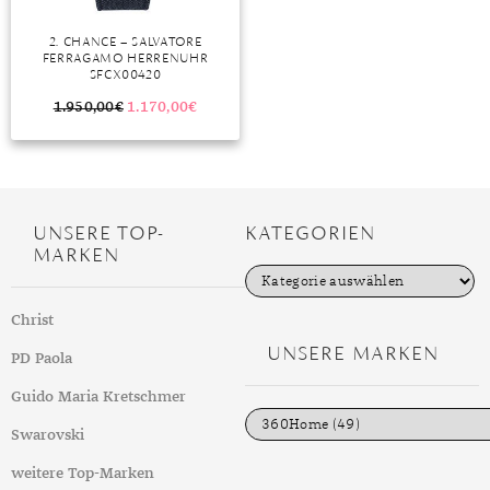
DIAMANT
SYMBOLIK
HAUSHALTSMITTEL
SOMMER
BUSINESS
2. CHANCE – SALVATORE
DIOPSID
UNGLAUBLICH
WINTER
DINNER
FERRAGAMO HERRENUHR
SFCX00420
FLUORIT
ERSTES DATE
1.950,00
€
1.170,00
€
GRANAT
ROTER TEPPICH
IOLITH
TREND DES MONATS
JADE
UNSERE TOP-
KATEGORIEN
MARKEN
KARNEOL
K
a
t
KUNZIT
Christ
e
g
UNSERE MARKEN
KYANIT
PD Paola
o
r
i
LABRADORIT
Guido Maria Kretschmer
e
n
Swarovski
LAPISLAZULI
weitere Top-Marken
MARKASIT