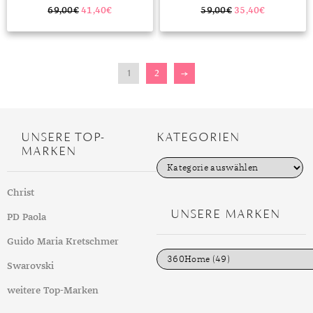
69,00
€
41,40
€
59,00
€
35,40
€
1
2
→
UNSERE TOP-
KATEGORIEN
MARKEN
K
a
t
Christ
e
g
UNSERE MARKEN
PD Paola
o
r
i
Guido Maria Kretschmer
e
n
Swarovski
weitere Top-Marken