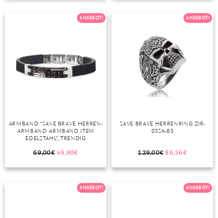
TANSANIT
ANGEBOT!
ANGEBOT!
ZIRKON
ARMBAND “SAVE BRAVE HERREN-
SAVE BRAVE HERRENRING ZJR-
ARMBAND ARMBAND ITEM
03SK-63
EDELSTAHL”, TRENDIG
69,00
€
49,90
€
129,00
€
86,36
€
ANGEBOT!
ANGEBOT!