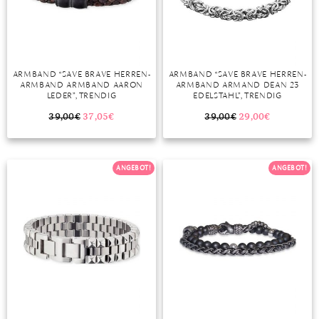
DIAMANT
SYMBOLIK
HAUSHALTSMITTEL
SOMMER
BUSINESS
DIOPSID
UNGLAUBLICH
WINTER
DINNER
FLUORIT
ERSTES DATE
ARMBAND “SAVE BRAVE HERREN-
ARMBAND “SAVE BRAVE HERREN-
ARMBAND ARMBAND AARON
ARMBAND ARMAND DEAN 23
GRANAT
ROTER TEPPICH
LEDER”, TRENDIG
EDELSTAHL”, TRENDIG
IOLITH
TREND DES MONATS
39,00
€
37,05
€
39,00
€
29,00
€
JADE
ANGEBOT!
ANGEBOT!
KARNEOL
KUNZIT
KYANIT
LABRADORIT
LAPISLAZULI
MARKASIT