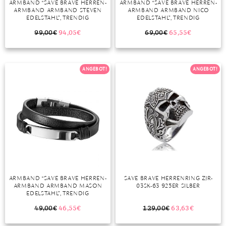
ARMBAND “SAVE BRAVE HERREN-
ARMBAND “SAVE BRAVE HERREN-
ARMBAND ARMBAND STEVEN
ARMBAND ARMBAND NICO
MONDSTEIN
EDELSTAHL”, TRENDIG
EDELSTAHL”, TRENDIG
99,00
€
94,05
€
69,00
€
65,55
€
MORGANIT
OPAL
ANGEBOT!
ANGEBOT!
PERIDOT
PYRIT
QUARZ
ROSENQUARZ
RUBIN
ARMBAND “SAVE BRAVE HERREN-
SAVE BRAVE HERRENRING ZJR-
SAPHIR
ARMBAND ARMBAND MASON
03SK-63 925ER SILBER
EDELSTAHL”, TRENDIG
SMARAGD
49,00
€
46,55
€
129,00
€
63,63
€
SPINELL