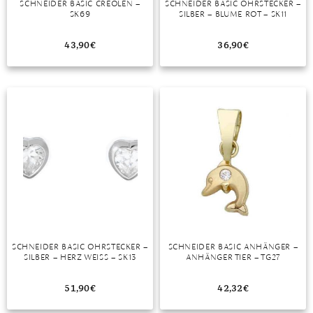
SCHNEIDER BASIC CREOLEN –
SCHNEIDER BASIC OHRSTECKER –
SK69
SILBER – BLUME ROT – SK11
MONDSTEIN
43,90
€
36,90
€
MORGANIT
OPAL
PERIDOT
PYRIT
QUARZ
ROSENQUARZ
RUBIN
SCHNEIDER BASIC OHRSTECKER –
SCHNEIDER BASIC ANHÄNGER –
SAPHIR
SILBER – HERZ WEISS – SK13
ANHÄNGER TIER – TG27
SMARAGD
51,90
€
42,32
€
SPINELL