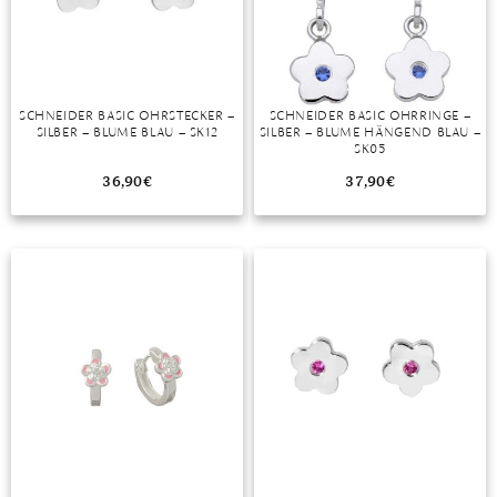
DIAMANT
SYMBOLIK
HAUSHALTSMITTEL
SOMMER
BUSINESS
DIOPSID
UNGLAUBLICH
WINTER
DINNER
FLUORIT
ERSTES DATE
SCHNEIDER BASIC OHRSTECKER –
SCHNEIDER BASIC OHRRINGE –
SILBER – BLUME BLAU – SK12
SILBER – BLUME HÄNGEND BLAU –
GRANAT
ROTER TEPPICH
SK05
IOLITH
TREND DES MONATS
36,90
€
37,90
€
JADE
KARNEOL
KUNZIT
KYANIT
LABRADORIT
LAPISLAZULI
MARKASIT