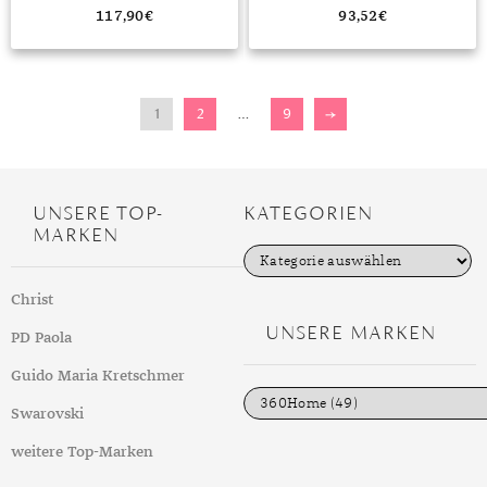
117,90
€
93,52
€
1
2
…
9
→
UNSERE TOP-
KATEGORIEN
MARKEN
K
a
t
Christ
e
g
UNSERE MARKEN
PD Paola
o
r
i
Guido Maria Kretschmer
e
n
Swarovski
weitere Top-Marken