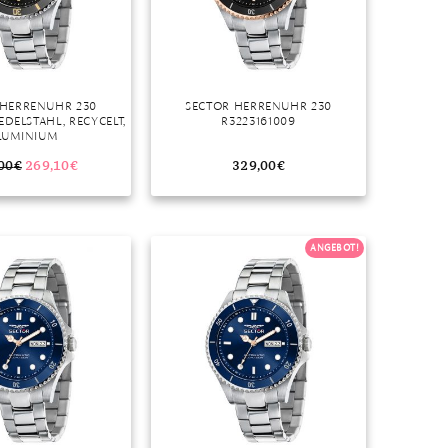
 HERRENUHR 230
SECTOR HERRENUHR 230
EDELSTAHL, RECYCELT,
R3223161009
LUMINIUM
00
€
269,10
€
329,00
€
ANGEBOT!