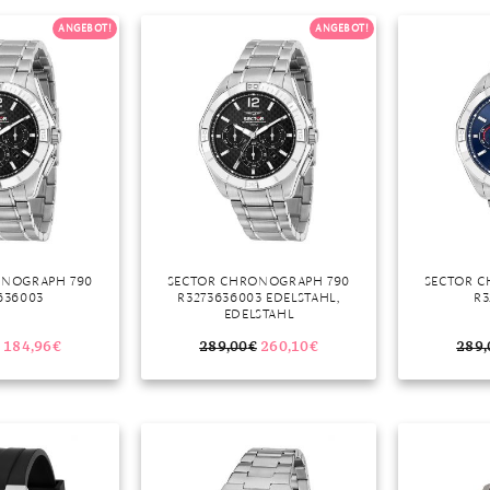
ANGEBOT!
ANGEBOT!
r
ONOGRAPH 790
SECTOR CHRONOGRAPH 790
SECTOR 
636003
R3273636003 EDELSTAHL,
R3
EDELSTAHL
184,96
€
289,00
€
260,10
€
289,