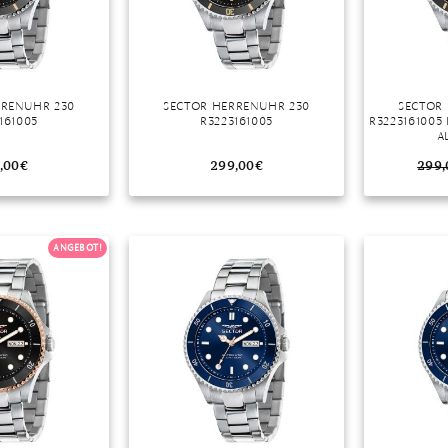
RRENUHR 230
SECTOR HERRENUHR 230
SECTOR
161005
R3223161005
R3223161005 
A
,00
€
299,00
€
299,
ANGEBOT!