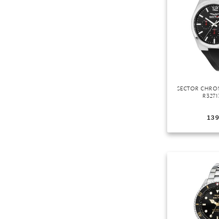
Mondstein
Morganit
Opal
Peridot
Pyrit
Quarz
SECTOR CHRO
Rosenquarz
R3271
Rubin
139
Saphir
Smaragd
Spinell
Tansanit
Zirkon