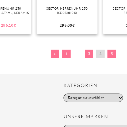
RRENUHR 230
SECTOR HERRENUHR 230
SECTOR
ELSTAHL, KERAMIK
R3223161010
R
296,10
€
299,00
€
←
1
…
3
4
5
…
KATEGORIEN
K
a
t
e
g
UNSERE MARKEN
o
r