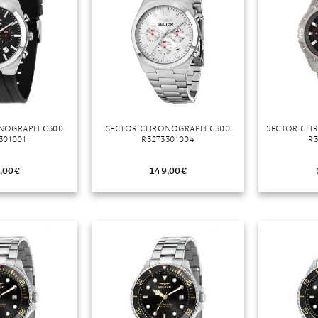
NOGRAPH C300
SECTOR CHRONOGRAPH C300
SECTOR CH
301001
R3273301004
R3
,00
€
149,00
€