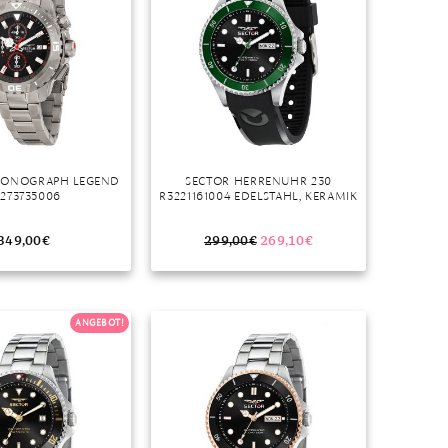
RONOGRAPH LEGEND
SECTOR HERRENUHR 230
273735006
R3221161004 EDELSTAHL, KERAMIK
349,00
€
299,00
€
269,10
€
ANGEBOT!