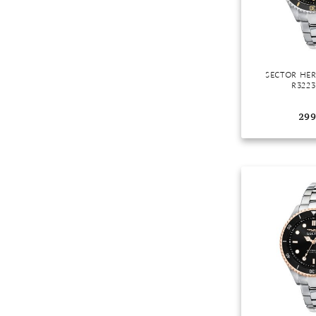
SECTOR HE
R3223
299