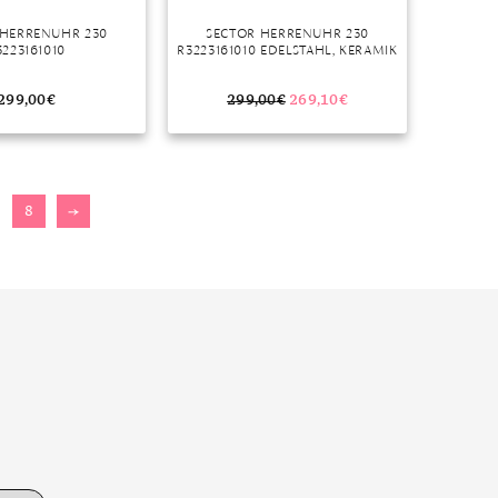
 HERRENUHR 230
SECTOR HERRENUHR 230
3223161010
R3223161010 EDELSTAHL, KERAMIK
299,00
€
299,00
€
269,10
€
8
→