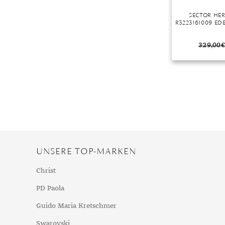
SECTOR HE
R3223161009 ED
329,00
€
UNSERE TOP-MARKEN
Christ
PD Paola
Guido Maria Kretschmer
Swarovski