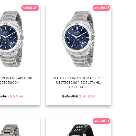
Dinner
ANGEBOT!
ANGEBOT!
Erstes Date
Roter Teppich
Trend des Monats
CHRONOGRAPH 790
SECTOR CHRONOGRAPH 790
273636004
R3273636004 EDELSTAHL,
EDELSTAHL
00
€
184,96
€
289,00
€
260,10
€
ANGEBOT!