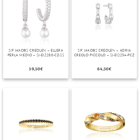
MONDSTEIN
MORGANIT
OPAL
PERIDOT
SIF JAKOBS CREOLEN – ELLERA
SIF JAKOBS CREOLEN – ADRIA
PERLA MEDIO – SJ-E12280-CZ-SS
CREOLO PICCOLO – SJ-E12234-PCZ
PYRIT
59,50
€
64,50
€
QUARZ
ROSENQUARZ
RUBIN
SAPHIR
SMARAGD
SPINELL