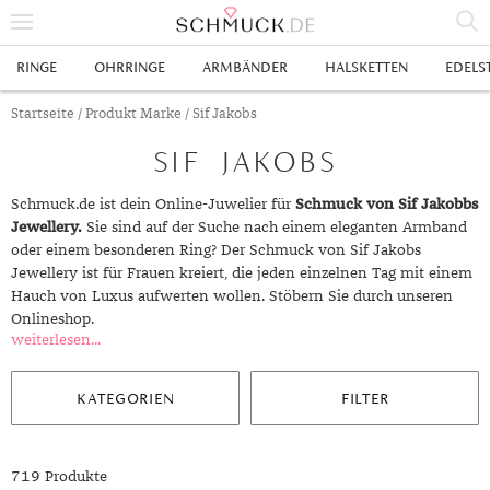
% SALE
RINGE
OHRRINGE
ARMBÄNDER
HALSKETTEN
EDELS
SCHMUCK
Startseite
/ Produkt Marke / Sif Jakobs
SIF JAKOBS
RINGE
HERRENRINGE
OHRRINGE
Schmuck.de ist dein Online-Juwelier für
Schmuck von Sif Jakobbs
Jewellery.
Sie sind auf der Suche nach einem eleganten Armband
SWAROVSKI RINGE
OHRHÄNGER
ARMBÄNDER
oder einem besonderen Ring? Der Schmuck von Sif Jakobs
Jewellery ist für Frauen kreiert, die jeden einzelnen Tag mit einem
GOLDRINGE
OHRSTECKER
ANKERARMBÄNDER
HALSKETTEN
Hauch von Luxus aufwerten wollen. Stöbern Sie durch unseren
Onlineshop.
GELBGOLD RINGE
EDELSTAHLRINGE
CREOLEN
DIAMANTANHÄNGER
EDELSTAHLKETTEN
EDELSTEINE & METALLE
weiterlesen...
ROTGOLD RINGE
SILBERRINGE
SILBEROHRRINGE
EDELSTAHLARMBÄNDER
GOLDKETTEN
EDELSTEINE
UHREN
KATEGORIEN
FILTER
WEISSGOLD RINGE
ACHAT
PLATINRINGE
GOLDOHRRINGE
FREUNDSCHAFTSARMBÄNDER
SILBERKETTEN
METALLE & LEGIERUNGEN
DAMENUHREN
ANHÄNGER
GELBGOLDOHRRINGE
ALEXANDRIT
GOLDSCHMUCK
DIAMANTRINGE
EDELSTAHLOHRRINGE
GOLDARMBÄNDER
PLATINKETTEN
RUBIN
HERRENUHREN
GOLDANHÄNGER
EHERINGE
719 Produkte