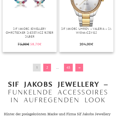
SIF JAKOBS JEWELLERY
SIF JAKOBS UHREN – VALERIA – SJ-
OHRSTECKER SJ-E337-XCZ 925ER
W1044-CZ-YG2
SILBER
75,00
€
58,70
€
204,00
€
1
2
…
45
→
SIF JAKOBS JEWELLERY –
FUNKELNDE ACCESSOIRES
IN AUFREGENDEN LOOK
Hinter der preisgekrönten Marke und Firma Sif Jakobs Jewellery