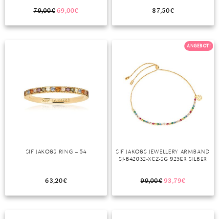
79,00
€
69,00
€
87,50
€
ANGEBOT!
SIF JAKOBS RING – 54
SIF JAKOBS JEWELLERY ARMBAND
SJ-B42032-XCZ-SG 925ER SILBER
63,20
€
99,00
€
93,79
€