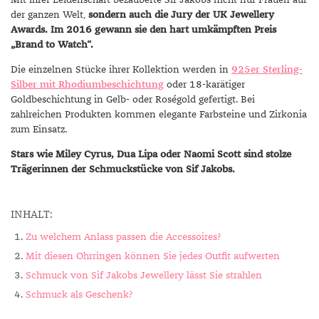
Mit ihrer Leidenschaft bezauberte Sif Jakobs nicht nur Frauen auf
der ganzen Welt,
sondern auch die Jury der UK Jewellery
Awards. Im 2016 gewann sie den hart umkämpften Preis
„Brand to Watch“.
Die einzelnen Stücke ihrer Kollektion werden in
925er Sterling-
Silber mit Rhodiumbeschichtung
oder 18-karätiger
Goldbeschichtung in Gelb- oder Roségold gefertigt. Bei
zahlreichen Produkten kommen elegante Farbsteine und Zirkonia
zum Einsatz.
Stars wie Miley Cyrus, Dua Lipa oder Naomi Scott sind stolze
Trägerinnen der Schmuckstücke von Sif Jakobs.
INHALT:
Zu welchem Anlass passen die Accessoires?
Mit diesen Ohrringen können Sie jedes Outfit aufwerten
Schmuck von Sif Jakobs Jewellery lässt Sie strahlen
Schmuck als Geschenk?