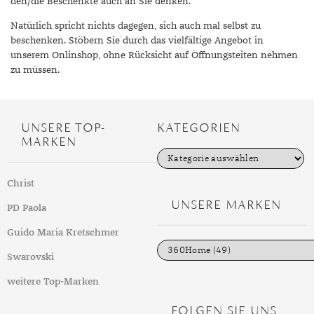
den/die Beschenkte auch an Sie denken.
Natürlich spricht nichts dagegen, sich auch mal selbst zu
beschenken. Stöbern Sie durch das vielfältige Angebot in
unserem Onlinshop, ohne Rücksicht auf Öffnungsteiten nehmen
zu müssen.
UNSERE TOP-
KATEGORIEN
MARKEN
K
a
t
Christ
e
g
UNSERE MARKEN
PD Paola
o
r
i
Guido Maria Kretschmer
e
n
Swarovski
weitere Top-Marken
FOLGEN SIE UNS