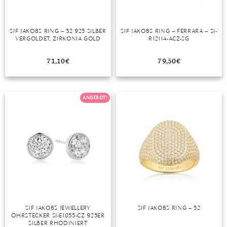
TANSANIT
SIF JAKOBS RING – 52 925 SILBER
SIF JAKOBS RING – FERRARA – SJ-
ZIRKON
VERGOLDET, ZIRKONIA GOLD
R12114-ACZ-SG
71,10
€
79,50
€
ANGEBOT!
SIF JAKOBS JEWELLERY
SIF JAKOBS RING – 52
OHRSTECKER SJ-E1055-CZ 925ER
SILBER RHODINIERT