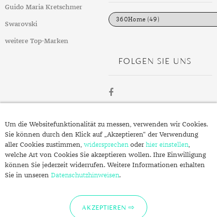
DIAMANT
SYMBOLIK
HAUSHALTSMITTEL
SOMMER
BUSINESS
i
Guido Maria Kretschmer
e
DIOPSID
UNGLAUBLICH
WINTER
DINNER
n
Swarovski
FLUORIT
ERSTES DATE
weitere Top-Marken
FOLGEN SIE UNS
GRANAT
ROTER TEPPICH
IOLITH
TREND DES MONATS
JADE
ÜBER
KARNEOL
Um die Websitefunktionalität zu messen, verwenden wir Cookies.
SCHMUCK.DE
Sie können durch den Klick auf „Akzeptieren“ der Verwendung
KUNZIT
aller Cookies zustimmen,
widersprechen
oder
hier einstellen
,
welche Art von Cookies Sie akzeptieren wollen. Ihre Einwilligung
KYANIT
Fragen zu Ihrer Bestellung?
können Sie jederzeit widerrufen. Weitere Informationen erhalten
Kontakt
Sie in unseren
LABRADORIT
Datenschutzhinweisen
.
Datenschutzerklärung
LAPISLAZULI
Impressum
AKZEPTIEREN
MARKASIT