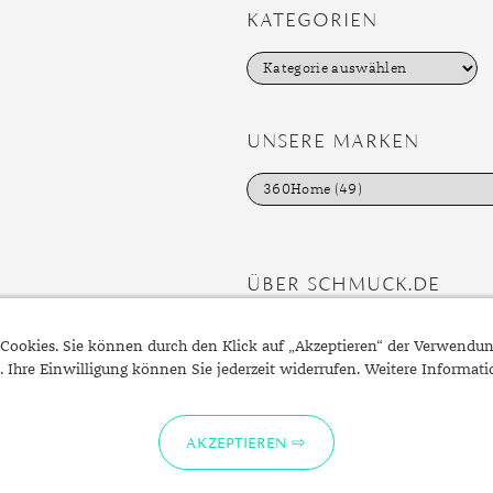
KATEGORIEN
K
a
t
e
g
UNSERE MARKEN
o
r
i
e
n
ÜBER SCHMUCK.DE
Fragen zu Ihrer Bestellung?
Cookies. Sie können durch den Klick auf „Akzeptieren“ der Verwendu
Kontakt
. Ihre Einwilligung können Sie jederzeit widerrufen. Weitere Informat
Datenschutzerklärung
Impressum
AKZEPTIEREN