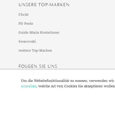
Mondstein
UNSERE TOP-MARKEN
Morganit
Christ
Opal
PD Paola
Peridot
Pyrit
Guido Maria Kretschmer
Quarz
Swarovski
Rosenquarz
weitere Top-Marken
Rubin
Saphir
FOLGEN SIE UNS
Smaragd
Spinell
Um die Websitefunktionalität zu messen, verwenden wir 
Tansanit
einstellen
, welche Art von Cookies Sie akzeptieren wollen
Zirkon