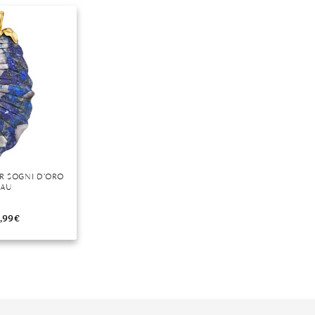
r
R SOGNI D’ORO
LAU
,99
€