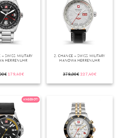
 – SWISS MILITARY
2. CHANCE – SWISS MILITARY
A HERRENUHR
HANOWA HERRENUHR
00
€
179,40
€
379,00
€
227,40
€
ANGEBOT!