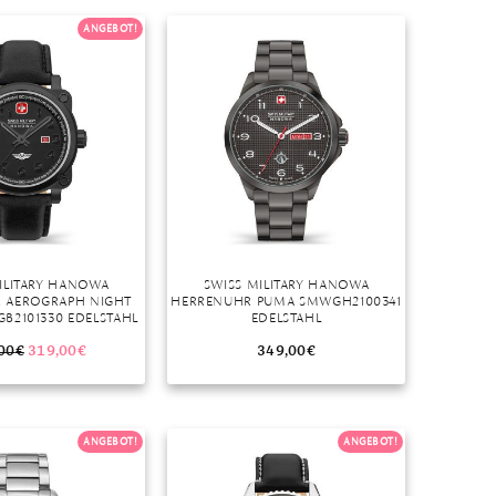
Dinner
ANGEBOT!
Erstes Date
Roter Teppich
Trend des Monats
ILITARY HANOWA
SWISS MILITARY HANOWA
 AEROGRAPH NIGHT
HERRENUHR PUMA SMWGH2100341
B2101330 EDELSTAHL
EDELSTAHL
00
€
319,00
€
349,00
€
ANGEBOT!
ANGEBOT!