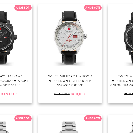
ANGEBOT!
ANGEBOT!
r
TARY HANOWA
SWISS MILITARY HANOWA
SWISS M
ROGRAPH NIGHT
HERRENUHR AFTERBURN
HERRENUHR
WGB2101330
SMWGB2101001
VISION SMWG
319,00
€
379,00
€
360,05
€
399,
ANGEBOT!
ANGEBOT!