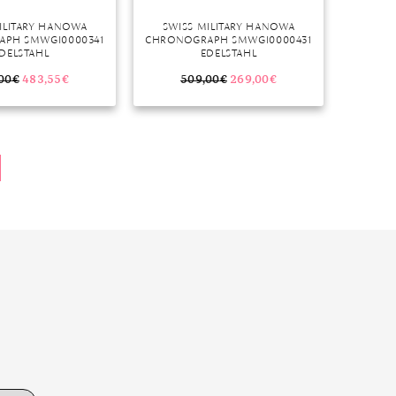
ILITARY HANOWA
SWISS MILITARY HANOWA
PH SMWGI0000341
CHRONOGRAPH SMWGI0000431
DELSTAHL
EDELSTAHL
00
€
483,55
€
509,00
€
269,00
€