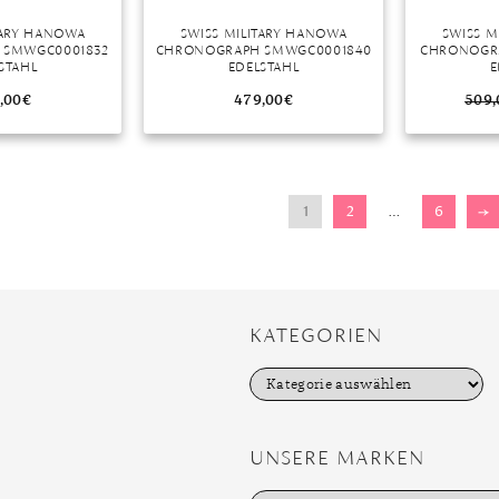
TARY HANOWA
SWISS MILITARY HANOWA
SWISS M
 SMWGC0001832
CHRONOGRAPH SMWGC0001840
CHRONOGRA
STAHL
EDELSTAHL
E
,00
€
479,00
€
509,
1
2
…
6
→
KATEGORIEN
K
a
t
e
g
UNSERE MARKEN
o
r