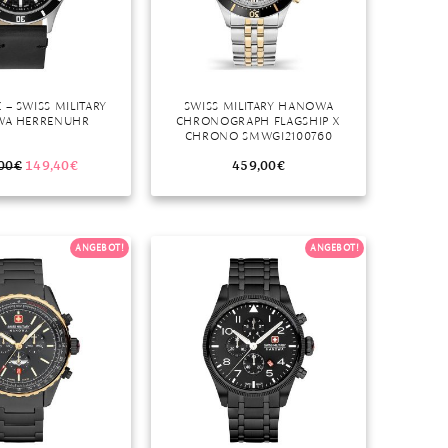
 – SWISS MILITARY
SWISS MILITARY HANOWA
A HERRENUHR
CHRONOGRAPH FLAGSHIP X
CHRONO SMWGI2100760
EDELSTAHL
00
€
149,40
€
459,00
€
ANGEBOT!
ANGEBOT!