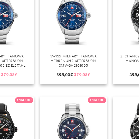
TARY HANOWA
SWISS MILITARY HANOWA
2. CHANCE
 AFTERBURN
HERRENUHR AFTERBURN
HANOW
05 EDELSTAHL
SMWGH2101005
379,05
€
399,00
€
379,05
€
299,
ANGEBOT!
ANGEBOT!