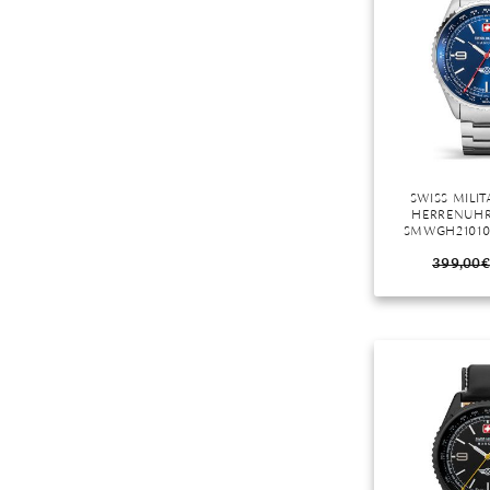
Mondstein
Morganit
Opal
Peridot
Pyrit
Quarz
SWISS MILI
Rosenquarz
HERRENUHR
SMWGH21010
Rubin
399,00
€
Saphir
Smaragd
Spinell
Tansanit
Zirkon