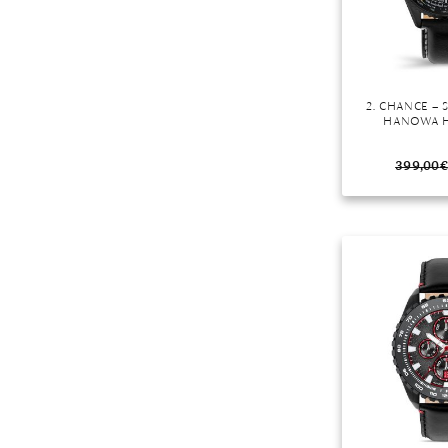
2. CHANCE – 
HANOWA 
399,00
€