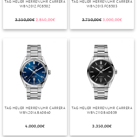
TAG HEUER HERRENUHR CARRERA
TAG HEUER HERRENUHR CARRERA
WBN2012.FC6502
WBN2013.FC6503
MONDSTEIN
3.550,00
€
2.840,00
€
3.750,00
€
3.000,00
€
MORGANIT
OPAL
PERIDOT
PYRIT
QUARZ
ROSENQUARZ
RUBIN
TAG HEUER HERRENUHR CARRERA
TAG HEUER HERRENUHR CARRERA
SAPHIR
WBN201A.BA0640
WBN2110.BA0639
SMARAGD
4.000,00
€
3.350,00
€
SPINELL