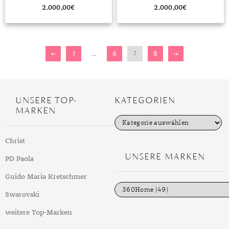
2.000,00
€
2.000,00
€
←
1
…
6
7
8
→
UNSERE TOP-
KATEGORIEN
MARKEN
K
a
t
Christ
e
g
UNSERE MARKEN
PD Paola
o
r
i
Guido Maria Kretschmer
e
n
Swarovski
weitere Top-Marken