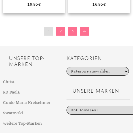
19,95
€
16,95
€
1
2
3
→
UNSERE TOP-
KATEGORIEN
MARKEN
K
a
t
Christ
e
g
UNSERE MARKEN
PD Paola
o
r
i
Guido Maria Kretschmer
e
n
Swarovski
weitere Top-Marken