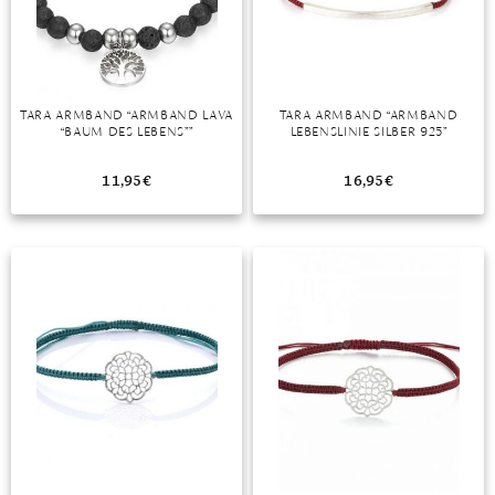
DIAMANT
SYMBOLIK
HAUSHALTSMITTEL
SOMMER
BUSINESS
DIOPSID
UNGLAUBLICH
WINTER
DINNER
FLUORIT
ERSTES DATE
TARA ARMBAND “ARMBAND LAVA
TARA ARMBAND “ARMBAND
“BAUM DES LEBENS””
LEBENSLINIE SILBER 925”
GRANAT
ROTER TEPPICH
IOLITH
TREND DES MONATS
11,95
€
16,95
€
JADE
KARNEOL
KUNZIT
KYANIT
LABRADORIT
LAPISLAZULI
MARKASIT