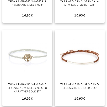
TARA ARMBAND “MANDALA
TARA ARMBAND “MANDALA
ARMBAND SILBER 925”
ARMBAND SILBER 925”
MONDSTEIN
16,95
€
16,95
€
MORGANIT
OPAL
PERIDOT
PYRIT
QUARZ
ROSENQUARZ
RUBIN
TARA ARMBAND “ARMBAND
TARA ARMBAND “ARMBAND
SAPHIR
LEBENSBAUM SILEBR 925/ 18
LEBENSLINIE SILBER 925”
KARAT VERGOLDET”
SMARAGD
19,95
€
16,95
€
SPINELL