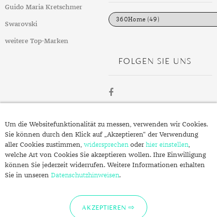
DIAMANT
SYMBOLIK
HAUSHALTSMITTEL
SOMMER
BUSINESS
i
Guido Maria Kretschmer
e
DIOPSID
UNGLAUBLICH
WINTER
DINNER
n
Swarovski
FLUORIT
ERSTES DATE
weitere Top-Marken
FOLGEN SIE UNS
GRANAT
ROTER TEPPICH
IOLITH
TREND DES MONATS
JADE
ÜBER
KARNEOL
Um die Websitefunktionalität zu messen, verwenden wir Cookies.
SCHMUCK.DE
Sie können durch den Klick auf „Akzeptieren“ der Verwendung
KUNZIT
aller Cookies zustimmen,
widersprechen
oder
hier einstellen
,
welche Art von Cookies Sie akzeptieren wollen. Ihre Einwilligung
KYANIT
Fragen zu Ihrer Bestellung?
können Sie jederzeit widerrufen. Weitere Informationen erhalten
Kontakt
Sie in unseren
LABRADORIT
Datenschutzhinweisen
.
Datenschutzerklärung
LAPISLAZULI
Impressum
AKZEPTIEREN
MARKASIT