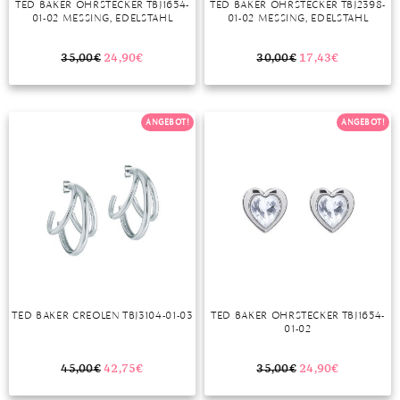
TED BAKER OHRSTECKER TBJ1654-
TED BAKER OHRSTECKER TBJ2398-
01-02 MESSING, EDELSTAHL
01-02 MESSING, EDELSTAHL
MONDSTEIN
35,00
€
24,90
€
30,00
€
17,43
€
MORGANIT
OPAL
ANGEBOT!
ANGEBOT!
PERIDOT
PYRIT
QUARZ
ROSENQUARZ
RUBIN
TED BAKER CREOLEN TBJ3104-01-03
TED BAKER OHRSTECKER TBJ1654-
SAPHIR
01-02
SMARAGD
45,00
€
42,75
€
35,00
€
24,90
€
SPINELL