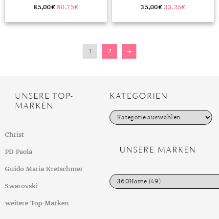
85,00
€
80,75
€
35,00
€
33,25
€
1
2
→
UNSERE TOP-
KATEGORIEN
MARKEN
K
a
t
Christ
e
g
UNSERE MARKEN
PD Paola
o
r
i
Guido Maria Kretschmer
e
n
Swarovski
weitere Top-Marken