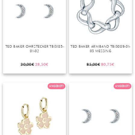
TED BAKER OHRSTECKER TBJ3185-
TED BAKER ARMBAND TBJ3089-01-
01-02
03 MESSING
30,00
€
28,50
€
85,00
€
80,75
€
ANGEBOT!
ANGEBOT!