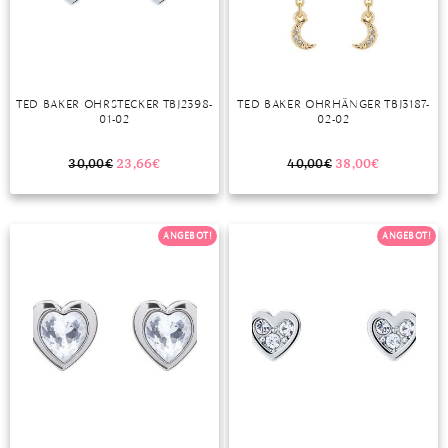
DIAMANT
SYMBOLIK
HAUSHALTSMITTEL
SOMMER
BUSINESS
DIOPSID
UNGLAUBLICH
WINTER
DINNER
FLUORIT
ERSTES DATE
TED BAKER OHRSTECKER TBJ2398-
TED BAKER OHRHÄNGER TBJ3187-
01-02
02-02
GRANAT
ROTER TEPPICH
IOLITH
TREND DES MONATS
30,00
€
23,66
€
40,00
€
38,00
€
JADE
ANGEBOT!
ANGEBOT!
KARNEOL
KUNZIT
KYANIT
LABRADORIT
LAPISLAZULI
MARKASIT