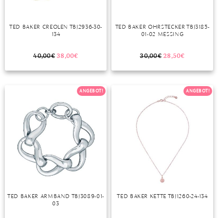
TED BAKER CREOLEN TBJ2936-30-
TED BAKER OHRSTECKER TBJ3185-
134
01-02 MESSING
40,00
€
38,00
€
30,00
€
28,50
€
ANGEBOT!
ANGEBOT!
TED BAKER ARMBAND TBJ3089-01-
TED BAKER KETTE TBJ1260-24-134
03