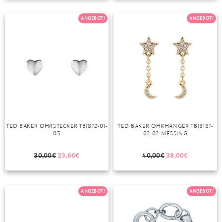
TANSANIT
ANGEBOT!
ANGEBOT!
ZIRKON
TED BAKER OHRSTECKER TBJ872-01-
TED BAKER OHRHÄNGER TBJ3187-
03
02-02 MESSING
30,00
€
23,66
€
40,00
€
38,00
€
ANGEBOT!
ANGEBOT!