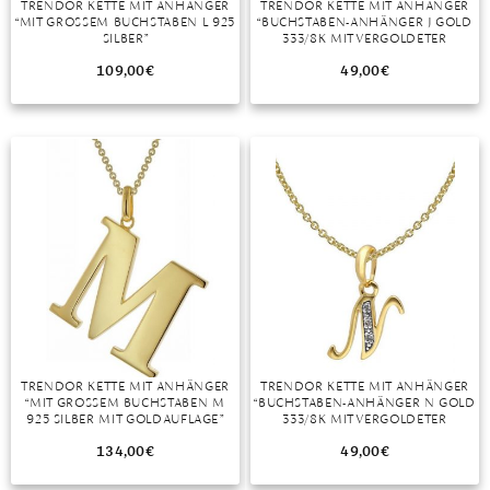
TRENDOR KETTE MIT ANHÄNGER
TRENDOR KETTE MIT ANHÄNGER
“MIT GROSSEM BUCHSTABEN L 925 S
“BUCHSTABEN-ANHÄNGER J GOLD
MONDSTEIN
ILBER”
333/8K MIT VERGOLDETER
SILBERKETTE”
109,00
€
49,00
€
MORGANIT
OPAL
PERIDOT
PYRIT
QUARZ
ROSENQUARZ
RUBIN
TRENDOR KETTE MIT ANHÄNGER
TRENDOR KETTE MIT ANHÄNGER
SAPHIR
“MIT GROSSEM BUCHSTABEN M 9
“BUCHSTABEN-ANHÄNGER N GOLD
25 SILBER MIT GOLDAUFLAGE”
333/8K MIT VERGOLDETER
SMARAGD
SILBERKETTE”
134,00
€
49,00
€
SPINELL