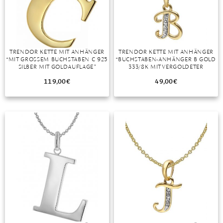
DIAMANT
SYMBOLIK
HAUSHALTSMITTEL
SOMMER
BUSINESS
DIOPSID
UNGLAUBLICH
WINTER
DINNER
FLUORIT
ERSTES DATE
TRENDOR KETTE MIT ANHÄNGER
TRENDOR KETTE MIT ANHÄNGER
“MIT GROSSEM BUCHSTABEN C 925 S
“BUCHSTABEN-ANHÄNGER B GOLD
GRANAT
ROTER TEPPICH
ILBER MIT GOLDAUFLAGE”
333/8K MIT VERGOLDETER
SILBERKETTE”
IOLITH
TREND DES MONATS
119,00
€
49,00
€
JADE
KARNEOL
KUNZIT
KYANIT
LABRADORIT
LAPISLAZULI
MARKASIT