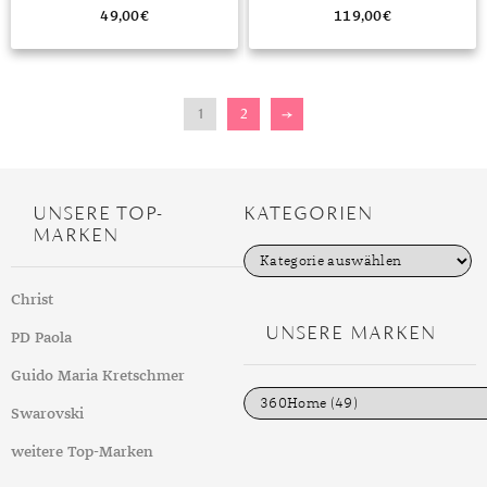
SILBERKETTE”
49,00
€
119,00
€
1
2
→
UNSERE TOP-
KATEGORIEN
MARKEN
K
a
t
Christ
e
g
UNSERE MARKEN
PD Paola
o
r
i
Guido Maria Kretschmer
e
n
Swarovski
weitere Top-Marken