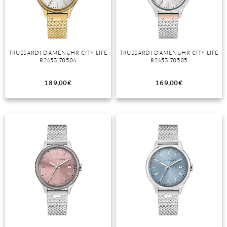
DIAMANT
SYMBOLIK
HAUSHALTSMITTEL
SOMMER
BUSINESS
DIOPSID
UNGLAUBLICH
WINTER
DINNER
FLUORIT
ERSTES DATE
TRUSSARDI DAMENUHR CITY LIFE
TRUSSARDI DAMENUHR CITY LIFE
R2453170504
R2453170505
GRANAT
ROTER TEPPICH
IOLITH
TREND DES MONATS
189,00
€
169,00
€
JADE
KARNEOL
KUNZIT
KYANIT
LABRADORIT
LAPISLAZULI
MARKASIT