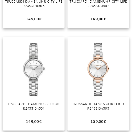
TRUSSARDI DAMENUHR CITY LIFE
TRUSSARDI DAMENUHR CITY LIFE
R2453170506
R2453170507
MONDSTEIN
149,00
€
149,00
€
MORGANIT
OPAL
PERIDOT
PYRIT
QUARZ
ROSENQUARZ
RUBIN
TRUSSARDI DAMENUHR LOUD
TRUSSARDI DAMENUHR LOUD
SAPHIR
R2453164501
R2453164505
SMARAGD
149,00
€
159,00
€
SPINELL