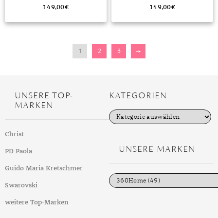
149,00
€
149,00
€
1
2
3
→
UNSERE TOP-
KATEGORIEN
MARKEN
K
a
t
Christ
e
g
UNSERE MARKEN
PD Paola
o
r
i
Guido Maria Kretschmer
e
n
Swarovski
weitere Top-Marken