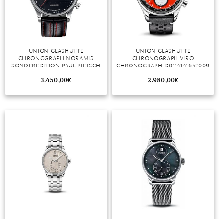
DIAMANT
SYMBOLIK
HAUSHALTSMITTEL
SOMMER
BUSINESS
DIOPSID
UNGLAUBLICH
WINTER
DINNER
FLUORIT
ERSTES DATE
UNION GLASHÜTTE
UNION GLASHÜTTE
CHRONOGRAPH NORAMIS
CHRONOGRAPH VIRO
GRANAT
ROTER TEPPICH
SONDEREDITION PAUL PIETSCH
CHRONOGRAPH D0114141642009
D0124271608200
IOLITH
TREND DES MONATS
3.450,00
€
2.980,00
€
JADE
KARNEOL
KUNZIT
KYANIT
LABRADORIT
LAPISLAZULI
MARKASIT