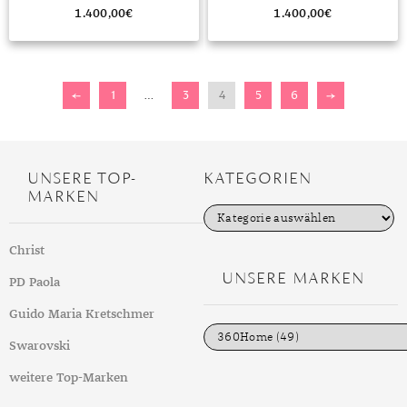
1.400,00
€
1.400,00
€
←
1
…
3
4
5
6
→
UNSERE TOP-
KATEGORIEN
MARKEN
K
a
t
Christ
e
g
UNSERE MARKEN
PD Paola
o
r
i
Guido Maria Kretschmer
e
n
Swarovski
weitere Top-Marken