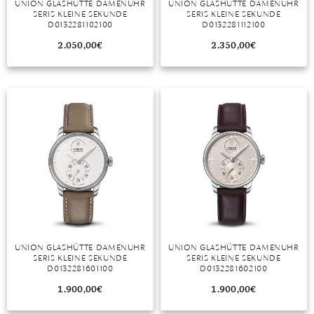
UNION GLASHÜTTE DAMENUHR
UNION GLASHÜTTE DAMENUHR
SERIS KLEINE SEKUNDE
SERIS KLEINE SEKUNDE
MONDSTEIN
D0132281102100
D0132281112100
2.050,00
€
2.350,00
€
MORGANIT
OPAL
PERIDOT
PYRIT
QUARZ
ROSENQUARZ
RUBIN
UNION GLASHÜTTE DAMENUHR
UNION GLASHÜTTE DAMENUHR
SAPHIR
SERIS KLEINE SEKUNDE
SERIS KLEINE SEKUNDE
D0132281601100
D0132281602100
SMARAGD
1.900,00
€
1.900,00
€
SPINELL