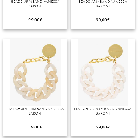
BEADS ARMBAND VANESSA
BEADS ARMBAND VANESSA
BARONI
BARONI
MONDSTEIN
99,00
€
99,00
€
MORGANIT
OPAL
PERIDOT
PYRIT
QUARZ
ROSENQUARZ
RUBIN
FLAT CHAIN ARMBAND VANESSA
FLAT CHAIN ARMBAND VANESSA
SAPHIR
BARONI
BARONI
SMARAGD
59,00
€
59,00
€
SPINELL