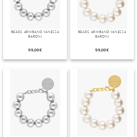
DIAMANT
SYMBOLIK
HAUSHALTSMITTEL
SOMMER
BUSINESS
DIOPSID
UNGLAUBLICH
WINTER
DINNER
FLUORIT
ERSTES DATE
BEADS ARMBAND VANESSA
BEADS ARMBAND VANESSA
BARONI
BARONI
GRANAT
ROTER TEPPICH
IOLITH
TREND DES MONATS
99,00
€
99,00
€
JADE
KARNEOL
KUNZIT
KYANIT
LABRADORIT
LAPISLAZULI
MARKASIT