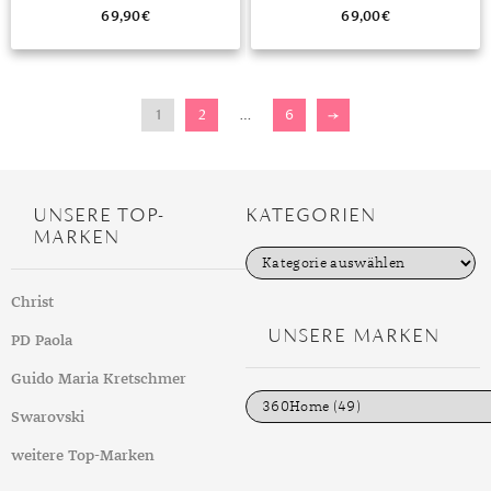
69,90
€
69,00
€
1
2
…
6
→
UNSERE TOP-
KATEGORIEN
MARKEN
K
a
t
Christ
e
g
UNSERE MARKEN
PD Paola
o
r
i
Guido Maria Kretschmer
e
n
Swarovski
weitere Top-Marken