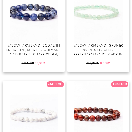
VASCAVI ARMBAND “SODALITH
VASCAVI ARMBAND “GRÜNER
EDELSTEIN”, MADE IN GERMANY,
AVENTURIN STEIN
NATURSTEIN, CHAKRASTEIN,
PERLENARMBAND”, MADE IN
HEILSTEIN, 6 MM ODER 8 MM
GERMANY, NATURSTEIN,
CHAKRASTEIN, 6 MM, EDELSTEIN
49,90
€
9,90
€
39,90
€
4,90
€
ANGEBOT!
ANGEBOT!