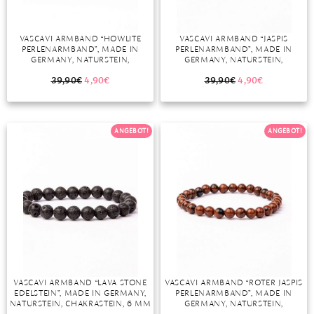
VASCAVI ARMBAND “HOWLITE
VASCAVI ARMBAND “JASPIS
PERLENARMBAND”, MADE IN
PERLENARMBAND”, MADE IN
GERMANY, NATURSTEIN,
GERMANY, NATURSTEIN,
CHAKRASTEIN, 6 MM ODER 8 MM,
CHAKRASTEIN, 8 MM, EDELSTEIN,
EDELSTEIN
M6
39,90
€
4,90
€
39,90
€
4,90
€
ANGEBOT!
ANGEBOT!
VASCAVI ARMBAND “LAVA STONE
VASCAVI ARMBAND “ROTER JASPIS
EDELSTEIN”, MADE IN GERMANY,
PERLENARMBAND”, MADE IN
NATURSTEIN, CHAKRASTEIN, 6 MM
GERMANY, NATURSTEIN,