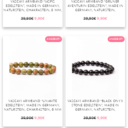
VASCAVI ARMBAND “JASPIS
VASCAVI ARMBAND “GRÜNER
EDELSTEIN”, MADE IN GERMANY,
AVENTURIN EDELSTEIN”, MADE IN
MONDSTEIN
NATURSTEIN, CHAKRASTEIN, 8 MM,
GERMANY, NATURSTEIN,
MODELL 6
CHAKRASTEIN, 6 MM
39,90
€
9,90
€
39,90
€
9,90
€
MORGANIT
OPAL
ANGEBOT!
ANGEBOT!
PERIDOT
PYRIT
QUARZ
ROSENQUARZ
RUBIN
VASCAVI ARMBAND “UNAKITE
VASCAVI ARMBAND “BLACK ONYX
SAPHIR
EDELSTEIN”, MADE IN GERMANY,
STONE EDELSTEIN”, MADE IN
NATURSTEIN, CHAKRASTEIN, 6 MM
GERMANY, NATURSTEIN,
SMARAGD
ODER 8 MM
CHAKRASTEIN, 6 MM ODER 8 MM
39,90
€
9,90
€
39,90
€
9,90
€
SPINELL