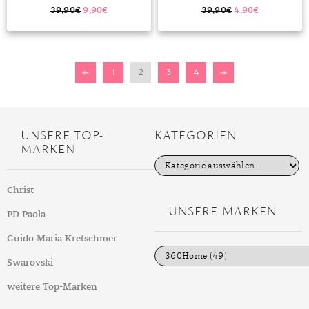
ODER 8 MM
CHAKRASTEIN, 6 MM ODER 8 MM,
EDELSTEIN
39,90
€
9,90
€
39,90
€
4,90
€
←
1
2
3
4
→
UNSERE TOP-
KATEGORIEN
MARKEN
K
a
t
Christ
e
g
UNSERE MARKEN
PD Paola
o
r
i
Guido Maria Kretschmer
e
n
Swarovski
weitere Top-Marken