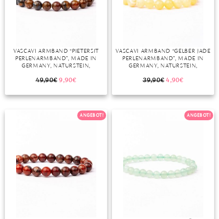
DIAMANT
SYMBOLIK
HAUSHALTSMITTEL
SOMMER
BUSINESS
DIOPSID
UNGLAUBLICH
WINTER
DINNER
FLUORIT
ERSTES DATE
VASCAVI ARMBAND “PIETERSIT
VASCAVI ARMBAND “GELBER JADE
PERLENARMBAND”, MADE IN
PERLENARMBAND”, MADE IN
GRANAT
ROTER TEPPICH
GERMANY, NATURSTEIN,
GERMANY, NATURSTEIN,
CHAKRASTEIN, HEILSTEIN, 6 MM,
CHAKRASTEIN, 8 MM, EDELSTEIN
IOLITH
TREND DES MONATS
PIETERSIT STONE, EDELSTEIN
49,90
€
9,90
€
39,90
€
4,90
€
JADE
ANGEBOT!
ANGEBOT!
KARNEOL
KUNZIT
KYANIT
LABRADORIT
LAPISLAZULI
MARKASIT