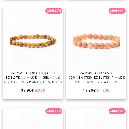
TANSANIT
ANGEBOT!
ANGEBOT!
ZIRKON
VASCAVI ARMBAND “JASPIS
VASCAVI ARMBAND
EDELSTEIN”, MADE IN GERMANY,
“SONNENSTEIN EDELSTEIN”, MADE
NATURSTEIN, CHAKRASTEIN, 6 MM
IN GERMANY, NATURSTEIN,
ODER 8 MM
CHAKRASTEIN, HEILSTEIN, 6 MM
ODER 8 MM, SUN STONE
39,90
€
9,90
€
49,90
€
14,90
€
ANGEBOT!
ANGEBOT!