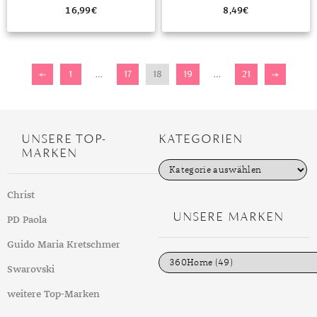
SMARTWATCH”
SMARTWATCH
16,99
€
8,49
€
←
1
…
17
18
19
…
21
→
UNSERE TOP-
KATEGORIEN
MARKEN
K
a
t
Christ
e
g
UNSERE MARKEN
PD Paola
o
r
i
Guido Maria Kretschmer
e
n
Swarovski
weitere Top-Marken