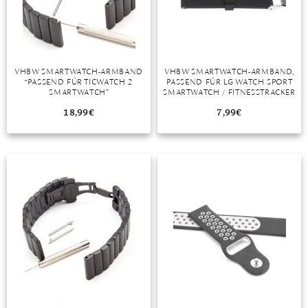
DIAMANT
SYMBOLIK
HAUSHALTSMITTEL
SOMMER
BUSINESS
DIOPSID
UNGLAUBLICH
WINTER
DINNER
FLUORIT
ERSTES DATE
VHBW SMARTWATCH-ARMBAND
VHBW SMARTWATCH-ARMBAND,
“PASSEND FÜR TICWATCH 2
PASSEND FÜR LG WATCH SPORT
GRANAT
ROTER TEPPICH
SMARTWATCH”
SMARTWATCH / FITNESSTRACKER
IOLITH
TREND DES MONATS
18,99
€
7,99
€
JADE
KARNEOL
KUNZIT
KYANIT
LABRADORIT
LAPISLAZULI
MARKASIT