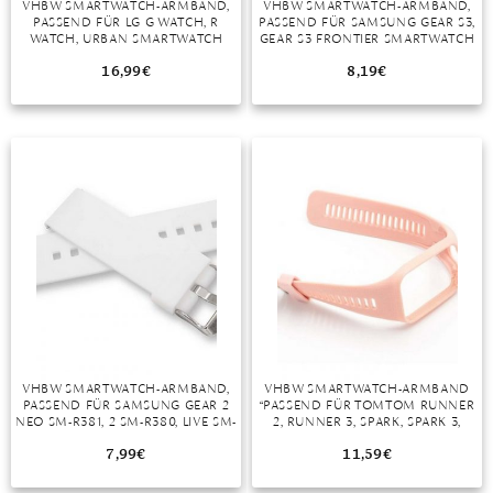
VHBW SMARTWATCH-ARMBAND,
VHBW SMARTWATCH-ARMBAND,
PASSEND FÜR LG G WATCH, R
PASSEND FÜR SAMSUNG GEAR S3,
MONDSTEIN
WATCH, URBAN SMARTWATCH
GEAR S3 FRONTIER SMARTWATCH
16,99
€
8,19
€
MORGANIT
OPAL
PERIDOT
PYRIT
QUARZ
ROSENQUARZ
RUBIN
VHBW SMARTWATCH-ARMBAND,
VHBW SMARTWATCH-ARMBAND
SAPHIR
PASSEND FÜR SAMSUNG GEAR 2
“PASSEND FÜR TOMTOM RUNNER
NEO SM-R381, 2 SM-R380, LIVE SM-
2, RUNNER 3, SPARK, SPARK 3,
SMARAGD
R382 SMARTWATCH
ADVENTURE, GOLFER 2
SMARTWATCH”
7,99
€
11,59
€
SPINELL