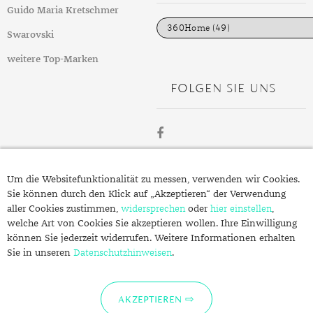
DIAMANT
SYMBOLIK
HAUSHALTSMITTEL
SOMMER
BUSINESS
i
Guido Maria Kretschmer
e
DIOPSID
UNGLAUBLICH
WINTER
DINNER
n
Swarovski
FLUORIT
ERSTES DATE
weitere Top-Marken
FOLGEN SIE UNS
GRANAT
ROTER TEPPICH
IOLITH
TREND DES MONATS
JADE
ÜBER
KARNEOL
Um die Websitefunktionalität zu messen, verwenden wir Cookies.
SCHMUCK.DE
Sie können durch den Klick auf „Akzeptieren“ der Verwendung
KUNZIT
aller Cookies zustimmen,
widersprechen
oder
hier einstellen
,
welche Art von Cookies Sie akzeptieren wollen. Ihre Einwilligung
KYANIT
Fragen zu Ihrer Bestellung?
können Sie jederzeit widerrufen. Weitere Informationen erhalten
Kontakt
Sie in unseren
LABRADORIT
Datenschutzhinweisen
.
Datenschutzerklärung
LAPISLAZULI
Impressum
AKZEPTIEREN
MARKASIT