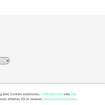
Dinner
Erstes Date
Roter Teppich
Trend des Monats
ng aller Cookies zustimmen,
widersprechen
oder
hier
ionen erhalten Sie in unseren
Datenschutzhinweisen
.