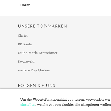
Chalzedon
Goldschmuck reinigen
Herbst
Uhren
Chrysopras
Silberschmuck reinigen
Somme
Citrin
Haushaltsmittel
Winter
Diamant
UNSERE TOP-MARKEN
Diopsid
Christ
Fluorit
PD Paola
Granat
Iolith
Guido Maria Kretschmer
Jade
Swarovski
Karneol
weitere Top-Marken
Kunzit
Kyanit
FOLGEN SIE UNS
Labradorit
Lapislazuli
Um die Websitefunktionalität zu messen, verwenden wir 
einstellen
Markasit
, welche Art von Cookies Sie akzeptieren wollen