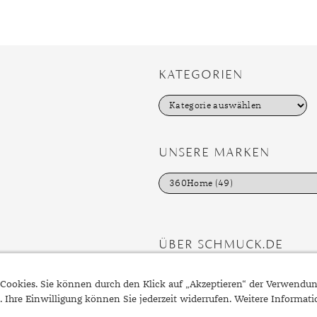
r
KATEGORIEN
K
a
t
e
g
UNSERE MARKEN
o
r
i
e
n
ÜBER SCHMUCK.DE
Fragen zu Ihrer Bestellung?
Cookies. Sie können durch den Klick auf „Akzeptieren“ der Verwendu
Kontakt
. Ihre Einwilligung können Sie jederzeit widerrufen. Weitere Informat