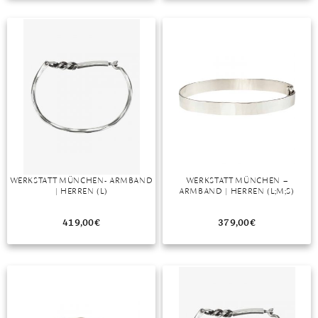
TANSANIT
ZIRKON
WERKSTATT MÜNCHEN- ARMBAND
WERKSTATT MÜNCHEN –
| HERREN (L)
ARMBAND | HERREN (L;M;S)
419,00
€
379,00
€