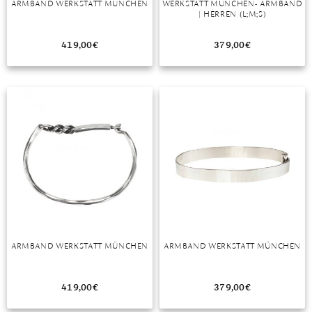
ARMBAND WERKSTATT MÜNCHEN
WERKSTATT MÜNCHEN- ARMBAND
| HERREN (L;M;S)
MONDSTEIN
419,00
€
379,00
€
MORGANIT
OPAL
PERIDOT
PYRIT
QUARZ
ROSENQUARZ
RUBIN
ARMBAND WERKSTATT MÜNCHEN
ARMBAND WERKSTATT MÜNCHEN
SAPHIR
SMARAGD
419,00
€
379,00
€
SPINELL