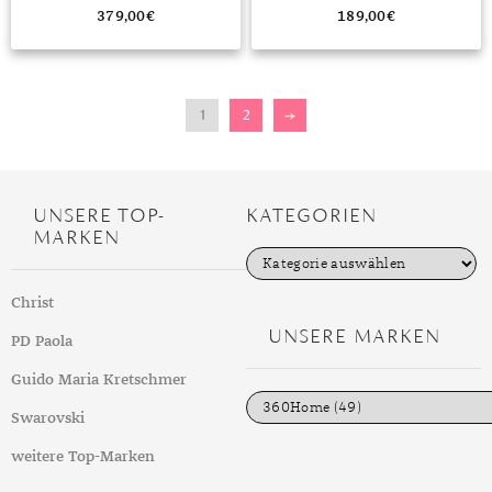
379,00
€
189,00
€
1
2
→
UNSERE TOP-
KATEGORIEN
MARKEN
K
a
t
Christ
e
g
UNSERE MARKEN
PD Paola
o
r
i
Guido Maria Kretschmer
e
n
Swarovski
weitere Top-Marken