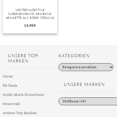
DIAMANT
SYMBOLIK
HAUSHALTSMITTEL
SOMMER
BUSINESS
WESTERNLIFESTYLE
DIOPSID
UNGLAUBLICH
WINTER
DINNER
SILBERARMBAND “ARMBAND
ARMKETTE AUS 925ER STERLING
FLUORIT
ERSTES DATE
SILBER ENGELSFLÜGEL”
16,99
€
GRANAT
ROTER TEPPICH
IOLITH
TREND DES MONATS
JADE
UNSERE TOP-
KATEGORIEN
MARKEN
KARNEOL
K
a
t
KUNZIT
Christ
e
g
UNSERE MARKEN
KYANIT
PD Paola
o
r
i
LABRADORIT
Guido Maria Kretschmer
e
n
Swarovski
LAPISLAZULI
weitere Top-Marken
MARKASIT