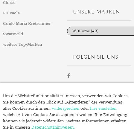
Christ
e
g
UNSERE MARKEN
PD Paola
o
r
i
Guido Maria Kretschmer
e
n
Swarovski
weitere Top-Marken
FOLGEN SIE UNS
ÜBER
Um die Websitefunktionalität zu messen, verwenden wir Cookies.
SCHMUCK.DE
Sie können durch den Klick auf „Akzeptieren“ der Verwendung
aller Cookies zustimmen,
widersprechen
oder
hier einstellen
,
welche Art von Cookies Sie akzeptieren wollen. Ihre Einwilligung
Fragen zu Ihrer Bestellung?
können Sie jederzeit widerrufen. Weitere Informationen erhalten
Kontakt
Sie in unseren
Datenschutzhinweisen
.