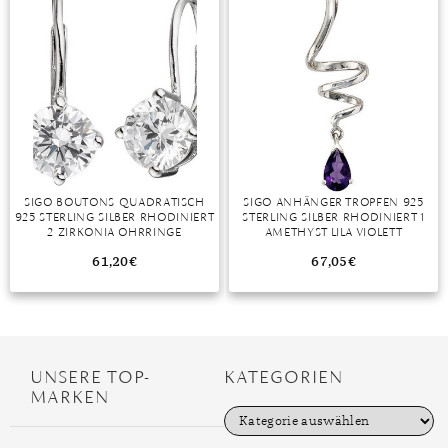
TANSANIT
ZIRKON
SIGO BOUTONS QUADRATISCH
SIGO ANHÄNGER TROPFEN 925
925 STERLING SILBER RHODINIERT
STERLING SILBER RHODINIERT 1
2 ZIRKONIA OHRRINGE
AMETHYST LILA VIOLETT
OHRHÄNGER
61,20
€
67,05
€
UNSERE TOP-
KATEGORIEN
MARKEN
K
a
t