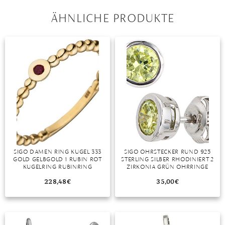
ÄHNLICHE PRODUKTE
MONDSTEIN
MORGANIT
OPAL
PERIDOT
PYRIT
QUARZ
ROSENQUARZ
SIGO DAMEN RING KUGEL 333
SIGO OHRSTECKER RUND 925
RUBIN
GOLD GELBGOLD 1 RUBIN ROT
STERLING SILBER RHODINIERT 2
KUGELRING RUBINRING
ZIRKONIA GRÜN OHRRINGE
SAPHIR
228,48
€
35,00
€
SMARAGD
SPINELL