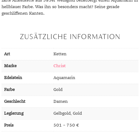
zarte Ankerkette aus 585er Weißgold beherbergt einen Aquamarin in
DIAMANT
SYMBOLIK
HAUSHALTSMITTEL
SOMMER
BUSINESS
hellblauer Farbe. Was ihn so besonders macht? Seine gerade
DIOPSID
UNGLAUBLICH
WINTER
DINNER
geschliffenen Kanten.
FLUORIT
ERSTES DATE
ZUSÄTZLICHE INFORMATION
GRANAT
ROTER TEPPICH
IOLITH
TREND DES MONATS
Art
Ketten
JADE
Marke
Christ
KARNEOL
Edelstein
Aquamarin
KUNZIT
Farbe
Gold
KYANIT
Geschlecht
Damen
LABRADORIT
Legierung
Gelbgold, Gold
Preis
501 – 750 €
LAPISLAZULI
MARKASIT