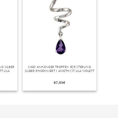
NG SILBER
SIGO ANHÄNGER TROPFEN 925 STERLING
T LILA
SILBER RHODINIERT 1 AMETHYST LILA VIOLETT
67,05
€