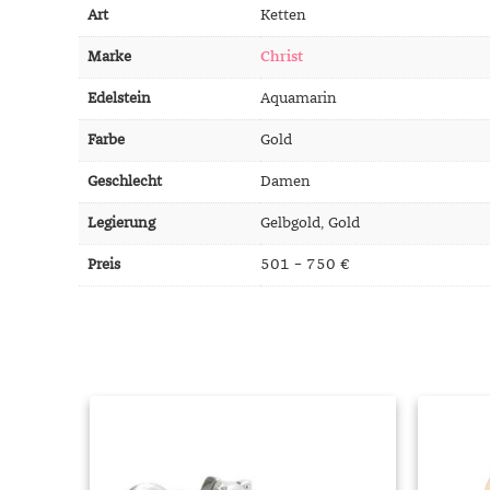
Mondstein
Art
Ketten
Morganit
Marke
Christ
Opal
Edelstein
Aquamarin
Peridot
Pyrit
Farbe
Gold
Quarz
Geschlecht
Damen
Rosenquarz
Legierung
Gelbgold, Gold
Rubin
Preis
501 – 750 €
Saphir
Smaragd
Spinell
Tansanit
Zirkon