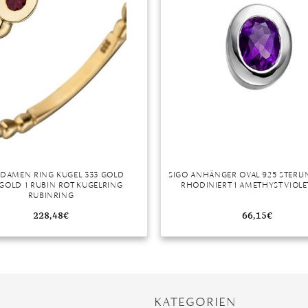
 DAMEN RING KUGEL 333 GOLD
SIGO ANHÄNGER OVAL 925 STERLI
GOLD 1 RUBIN ROT KUGELRING
RHODINIERT 1 AMETHYST VIOLET
RUBINRING
228,48
€
66,15
€
KATEGORIEN