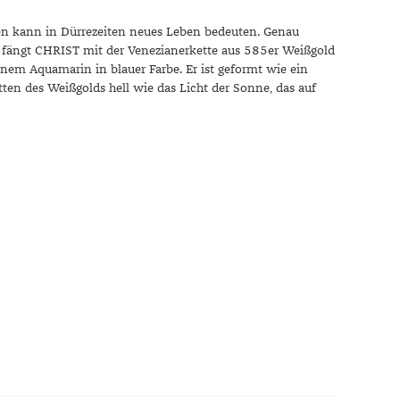
Dinner
Erstes Date
fen kann in Dürrezeiten neues Leben bedeuten. Genau
fängt CHRIST mit der Venezianerkette aus 585er Weißgold
Roter Teppich
inem Aquamarin in blauer Farbe. Er ist geformt wie ein
Trend des Monats
ten des Weißgolds hell wie das Licht der Sonne, das auf