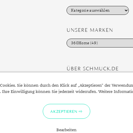
K
a
t
e
g
UNSERE MARKEN
o
r
i
e
n
ÜBER SCHMUCK.DE
Fragen zu Ihrer Bestellung?
Cookies. Sie können durch den Klick auf „Akzeptieren“ der Verwendu
Kontakt
. Ihre Einwilligung können Sie jederzeit widerrufen. Weitere Informat
Datenschutzerklärung
Impressum
AKZEPTIEREN
Bearbeiten