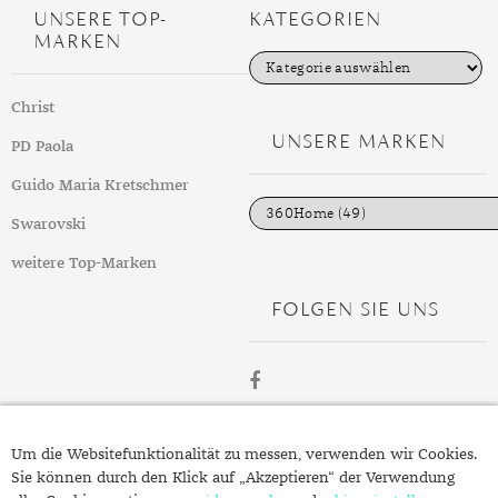
UNSERE TOP-
KATEGORIEN
MARKEN
K
a
t
Christ
e
g
UNSERE MARKEN
PD Paola
o
r
i
Guido Maria Kretschmer
e
n
Swarovski
weitere Top-Marken
FOLGEN SIE UNS
ÜBER
Um die Websitefunktionalität zu messen, verwenden wir Cookies.
SCHMUCK.DE
Sie können durch den Klick auf „Akzeptieren“ der Verwendung