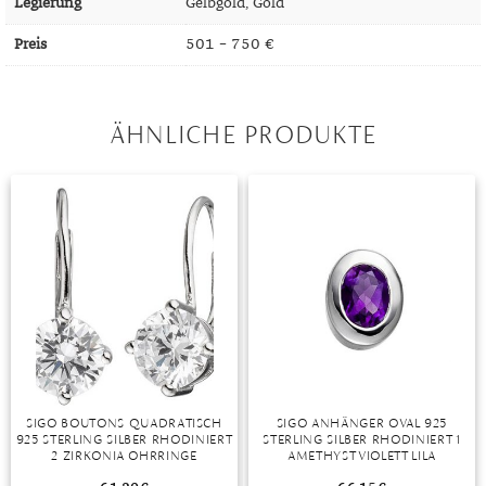
Legierung
Gelbgold, Gold
MONDSTEIN
Preis
501 – 750 €
MORGANIT
OPAL
ÄHNLICHE PRODUKTE
PERIDOT
PYRIT
QUARZ
ROSENQUARZ
RUBIN
SAPHIR
SIGO BOUTONS QUADRATISCH
SIGO ANHÄNGER OVAL 925
SMARAGD
925 STERLING SILBER RHODINIERT
STERLING SILBER RHODINIERT 1
2 ZIRKONIA OHRRINGE
AMETHYST VIOLETT LILA
SPINELL
OHRHÄNGER