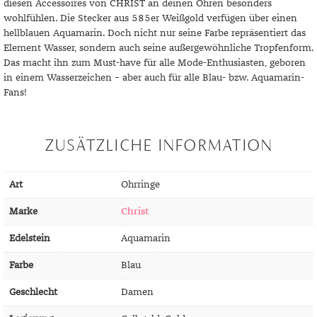
DIAMANT
SYMBOLIK
HAUSHALTSMITTEL
SOMMER
BUSINESS
diesen Accessoires von CHRIST an deinen Ohren besonders
wohlfühlen. Die Stecker aus 585er Weißgold verfügen über einen
DIOPSID
UNGLAUBLICH
WINTER
DINNER
hellblauen Aquamarin. Doch nicht nur seine Farbe repräsentiert das
Element Wasser, sondern auch seine außergewöhnliche Tropfenform.
FLUORIT
ERSTES DATE
Das macht ihn zum Must-have für alle Mode-Enthusiasten, geboren
in einem Wasserzeichen – aber auch für alle Blau- bzw. Aquamarin-
GRANAT
ROTER TEPPICH
Fans!
IOLITH
TREND DES MONATS
ZUSÄTZLICHE INFORMATION
JADE
KARNEOL
Art
Ohrringe
KUNZIT
Marke
Christ
KYANIT
Edelstein
Aquamarin
LABRADORIT
Farbe
Blau
LAPISLAZULI
Geschlecht
Damen
MARKASIT