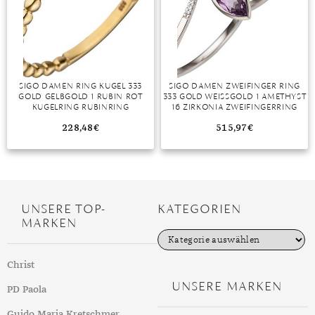
TANSANIT
ZIRKON
SIGO DAMEN RING KUGEL 333
SIGO DAMEN ZWEIFINGER RING
GOLD GELBGOLD 1 RUBIN ROT
333 GOLD WEISSGOLD 1 AMETHYST 1
KUGELRING RUBINRING
6 ZIRKONIA ZWEIFINGERRING
228,48
€
515,97
€
UNSERE TOP-
KATEGORIEN
MARKEN
K
a
t
Christ
e
g
UNSERE MARKEN
PD Paola
o
r
i
Guido Maria Kretschmer