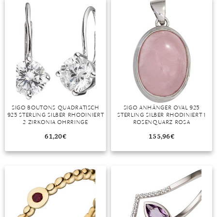
MONDSTEIN
MORGANIT
OPAL
PERIDOT
PYRIT
SIGO BOUTONS QUADRATISCH
SIGO ANHÄNGER OVAL 925
QUARZ
925 STERLING SILBER RHODINIERT
STERLING SILBER RHODINIERT 1
2 ZIRKONIA OHRRINGE
ROSENQUARZ ROSA
OHRHÄNGER
ROSENQUARZ
61,20
€
155,96
€
RUBIN
SAPHIR
SMARAGD
SPINELL