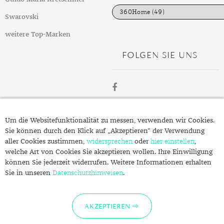
e
n
Swarovski
weitere Top-Marken
FOLGEN SIE UNS
ÜBER
Um die Websitefunktionalität zu messen, verwenden wir Cookies.
SCHMUCK.DE
Sie können durch den Klick auf „Akzeptieren“ der Verwendung
aller Cookies zustimmen,
widersprechen
oder
hier einstellen
,
welche Art von Cookies Sie akzeptieren wollen. Ihre Einwilligung
Fragen zu Ihrer Bestellung?
können Sie jederzeit widerrufen. Weitere Informationen erhalten
Kontakt
Sie in unseren
Datenschutzhinweisen
.
Datenschutzerklärung
Impressum
AKZEPTIEREN