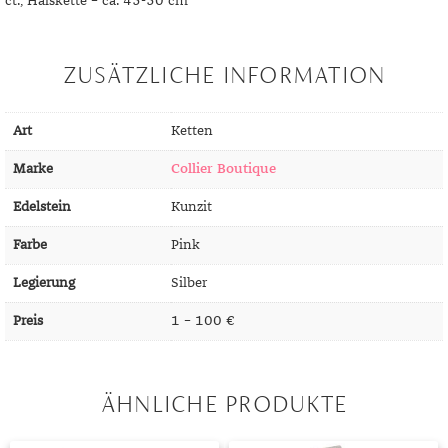
ct., Halskette – ca. 45-50 cm
DIAMANT
SYMBOLIK
HAUSHALTSMITTEL
SOMMER
BUSINESS
DIOPSID
UNGLAUBLICH
WINTER
DINNER
ZUSÄTZLICHE INFORMATION
FLUORIT
ERSTES DATE
GRANAT
ROTER TEPPICH
Art
Ketten
IOLITH
TREND DES MONATS
Marke
Collier Boutique
JADE
Edelstein
Kunzit
KARNEOL
Farbe
Pink
KUNZIT
Legierung
Silber
Preis
1 – 100 €
KYANIT
LABRADORIT
ÄHNLICHE PRODUKTE
LAPISLAZULI
MARKASIT