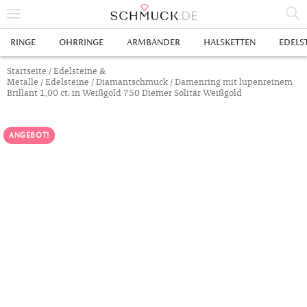
% SALE
RINGE
OHRRINGE
ARMBÄNDER
HALSKETTEN
EDELS
SCHMUCK
Startseite
/
Edelsteine &
Metalle
/
Edelsteine
/
Diamantschmuck
/ Damenring mit lupenreinem
Brillant 1,00 ct. in Weißgold 750 Diemer Solitär Weißgold
RINGE
HERRENRINGE
OHRRINGE
ANGEBOT!
SWAROVSKI RINGE
OHRHÄNGER
ARMBÄNDER
GOLDRINGE
OHRSTECKER
ANKERARMBÄNDER
HALSKETTEN
GELBGOLD RINGE
EDELSTAHLRINGE
CREOLEN
DIAMANTANHÄNGER
EDELSTAHLKETTEN
EDELSTEINE & METALLE
ROTGOLD RINGE
SILBERRINGE
SILBEROHRRINGE
EDELSTAHLARMBÄNDER
GOLDKETTEN
EDELSTEINE
UHREN
WEISSGOLD RINGE
ACHAT
PLATINRINGE
GOLDOHRRINGE
FREUNDSCHAFTSARMBÄNDER
SILBERKETTEN
METALLE & LEGIERUNGEN
DAMENUHREN
ANHÄNGER
GELBGOLDOHRRINGE
ALEXANDRIT
GOLDSCHMUCK
DIAMANTRINGE
EDELSTAHLOHRRINGE
GOLDARMBÄNDER
PLATINKETTEN
RUBIN
HERRENUHREN
GOLDANHÄNGER
EHERINGE