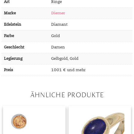
Art
Ringe
MONDSTEIN
Marke
Diemer
MORGANIT
Edelstein
Diamant
OPAL
Farbe
Gold
PERIDOT
Geschlecht
Damen
PYRIT
Legierung
Gelbgold, Gold
QUARZ
Preis
1001 € und mehr
ROSENQUARZ
ÄHNLICHE PRODUKTE
RUBIN
SAPHIR
SMARAGD
SPINELL