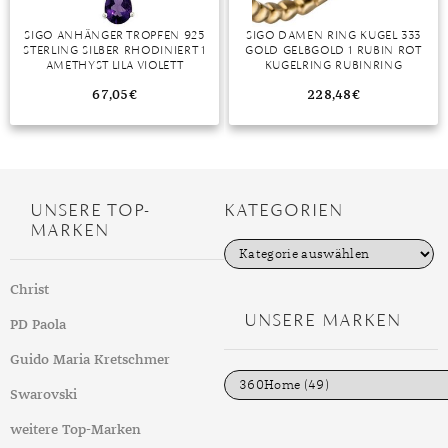
SIGO ANHÄNGER TROPFEN 925
SIGO DAMEN RING KUGEL 333
STERLING SILBER RHODINIERT 1
GOLD GELBGOLD 1 RUBIN ROT
AMETHYST LILA VIOLETT
KUGELRING RUBINRING
67,05
€
228,48
€
UNSERE TOP-
KATEGORIEN
MARKEN
K
a
t
Christ
e
g
UNSERE MARKEN
PD Paola
o
r
i
Guido Maria Kretschmer
e
n
Swarovski
weitere Top-Marken