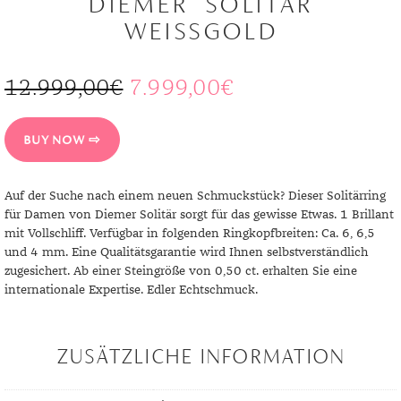
IEMER SOLITÄR W
DIAMANT
SYMBOLIK
HAUSHALTSMITTEL
SOMMER
BUSINESS
EISSGOLD
DIOPSID
UNGLAUBLICH
WINTER
DINNER
FLUORIT
ERSTES DATE
12.999,00
€
7.999,00
€
GRANAT
ROTER TEPPICH
BUY NOW
IOLITH
TREND DES MONATS
JADE
Auf der Suche nach einem neuen Schmuckstück? Dieser Solitärring
für Damen von Diemer Solitär sorgt für das gewisse Etwas. 1 Brillant
KARNEOL
mit Vollschliff. Verfügbar in folgenden Ringkopfbreiten: Ca. 6, 6,5
KUNZIT
und 4 mm. Eine Qualitätsgarantie wird Ihnen selbstverständlich
zugesichert. Ab einer Steingröße von 0,50 ct. erhalten Sie eine
KYANIT
internationale Expertise. Edler Echtschmuck.
LABRADORIT
ZUSÄTZLICHE INFORMATION
LAPISLAZULI
MARKASIT