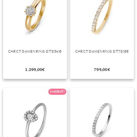
MONDSTEIN
MORGANIT
OPAL
PERIDOT
CHRIST DAMENRING 87785416
CHRIST DAMENRING 87778169
PYRIT
1.299,00
€
799,00
€
QUARZ
ROSENQUARZ
ANGEBOT!
RUBIN
SAPHIR
SMARAGD
SPINELL