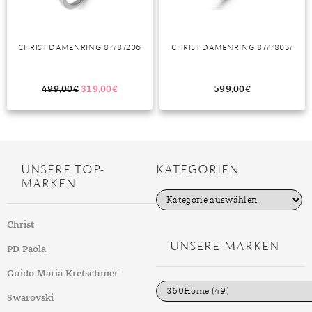
TANSANIT
ZIRKON
CHRIST DAMENRING 87787206
CHRIST DAMENRING 87778037
499,00
€
319,00
€
599,00
€
UNSERE TOP-
KATEGORIEN
MARKEN
K
a
t
Christ
e
g
UNSERE MARKEN
PD Paola
o
r
i
Guido Maria Kretschmer
e
n
Swarovski