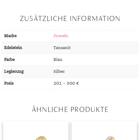
DIAMANT
SYMBOLIK
HAUSHALTSMITTEL
SOMMER
BUSINESS
DIOPSID
UNGLAUBLICH
WINTER
DINNER
ZUSÄTZLICHE INFORMATION
FLUORIT
ERSTES DATE
Marke
Juwelo
GRANAT
ROTER TEPPICH
Edelstein
Tansanit
IOLITH
TREND DES MONATS
Farbe
Blau
JADE
Legierung
Silber
KARNEOL
Preis
201 – 300 €
KUNZIT
KYANIT
ÄHNLICHE PRODUKTE
LABRADORIT
LAPISLAZULI
MARKASIT