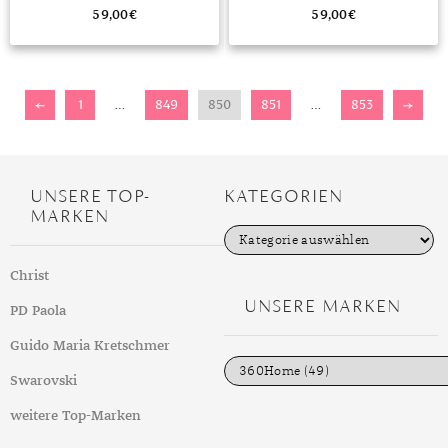
59,00
€
59,00
€
←
1
…
849
850
851
…
853
→
UNSERE TOP-
KATEGORIEN
MARKEN
K
a
t
Christ
e
g
UNSERE MARKEN
PD Paola
o
r
i
Guido Maria Kretschmer
e
n
Swarovski
weitere Top-Marken