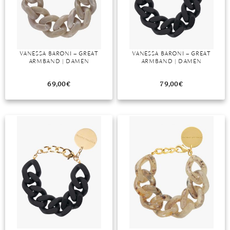
DIAMANT
SYMBOLIK
HAUSHALTSMITTEL
SOMMER
BUSINESS
DIOPSID
UNGLAUBLICH
WINTER
DINNER
FLUORIT
ERSTES DATE
VANESSA BARONI – GREAT
VANESSA BARONI – GREAT
ARMBAND | DAMEN
ARMBAND | DAMEN
GRANAT
ROTER TEPPICH
IOLITH
TREND DES MONATS
69,00
€
79,00
€
JADE
KARNEOL
KUNZIT
KYANIT
LABRADORIT
LAPISLAZULI
MARKASIT