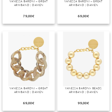
VANESSA BARONI – GREAT
VANESSA BARONI – GREAT
ARMBAND | DAMEN
ARMBAND | DAMEN
MONDSTEIN
79,00
€
69,00
€
MORGANIT
OPAL
PERIDOT
PYRIT
QUARZ
ROSENQUARZ
RUBIN
VANESSA BARONI – GREAT
VANESSA BARONI- BEADS
SAPHIR
ARMBAND | DAMEN
ARMBAND | DAMEN
SMARAGD
69,00
€
99,00
€
SPINELL