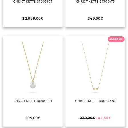
CHRIST KETTE 87603105
CHRIST KETTE 87305473
MONDSTEIN
12.999,00
€
349,00
€
MORGANIT
OPAL
ANGEBOT!
PERIDOT
PYRIT
QUARZ
ROSENQUARZ
RUBIN
CHRIST KETTE 88562101
CHRIST KETTE 88004558
SAPHIR
SMARAGD
299,00
€
279,00
€
141,55
€
SPINELL