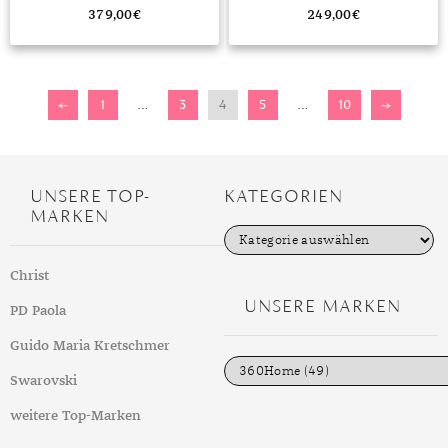
379,00
€
249,00
€
←
1
…
3
4
5
…
10
→
UNSERE TOP-
KATEGORIEN
MARKEN
K
a
t
Christ
e
g
UNSERE MARKEN
PD Paola
o
r
i
Guido Maria Kretschmer
e
n
Swarovski
weitere Top-Marken