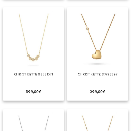
TANSANIT
ZIRKON
CHRIST KETTE 88581571
CHRIST KETTE 87492397
599,00
€
299,00
€